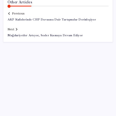
Other Articles
Previous
AKP Kulislerinde CHP Davasına Dair Tartışmalar Derinleşiyor
Next
Mağduriyetler Artıyor, Sesler Kısmaya Devam Ediyor
SON YAZILAR
Anthropic Kendi Yapay Zeka Çiplerini Geliştirmek
için Ekip Kuruyor