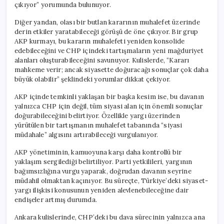
çıkıyor” yorumunda bulunuyor.
Diğer yandan, olası bir butlan kararının muhalefet üzerinde
derin etkiler yaratabileceği görüşü de öne çıkıyor. Bir grup
AKP kurmayı, bu kararın muhalefeti yeniden konsolide
edebileceğini ve CHP içindeki tartışmaların yeni mağduriyet
alanları oluşturabileceğini savunuyor. Kulislerde, “Kararı
mahkeme verir; ancak siyasette doğuracağı sonuçlar çok daha
büyük olabilir” şeklindeki yorumlar dikkat çekiyor.
AKP içinde temkinli yaklaşan bir başka kesim ise, bu davanın
yalnızca CHP için değil, tüm siyasi alan için önemli sonuçlar
doğurabileceğini belirtiyor. Özellikle yargı üzerinden
yürütülen bir tartışmanın muhalefet tabanında “siyasi
müdahale” algısını artırabileceği vurgulanıyor.
AKP yönetiminin, kamuoyuna karşı daha kontrollü bir
yaklaşım sergilediği belirtiliyor. Parti yetkilileri, yargının
bağımsızlığına vurgu yaparak, doğrudan davanın seyrine
müdahil olmaktan kaçınıyor. Bu süreçte, Türkiye’deki siyaset-
yargı ilişkisi konusunun yeniden alevlenebileceğine dair
endişeler artmış durumda.
Ankara kulislerinde, CHP’deki bu dava sürecinin yalnızca ana