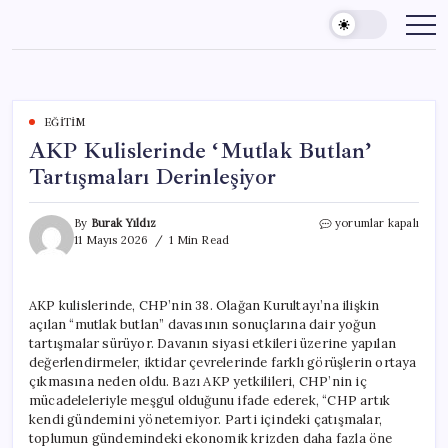
Skip
to
content
EĞITIM
AKP Kulislerinde ‘Mutlak Butlan’
Tartışmaları Derinleşiyor
AKP
By
Burak Yıldız
yorumlar kapalı
Kulislerinde
11 Mayıs 2026
1 Min Read
‘Mutlak
Butlan’
Tartışmaları
AKP kulislerinde, CHP’nin 38. Olağan Kurultayı’na ilişkin
Derinleşiyor
açılan “mutlak butlan” davasının sonuçlarına dair yoğun
için
tartışmalar sürüyor. Davanın siyasi etkileri üzerine yapılan
değerlendirmeler, iktidar çevrelerinde farklı görüşlerin ortaya
çıkmasına neden oldu. Bazı AKP yetkilileri, CHP’nin iç
mücadeleleriyle meşgul olduğunu ifade ederek, “CHP artık
kendi gündemini yönetemiyor. Parti içindeki çatışmalar,
toplumun gündemindeki ekonomik krizden daha fazla öne