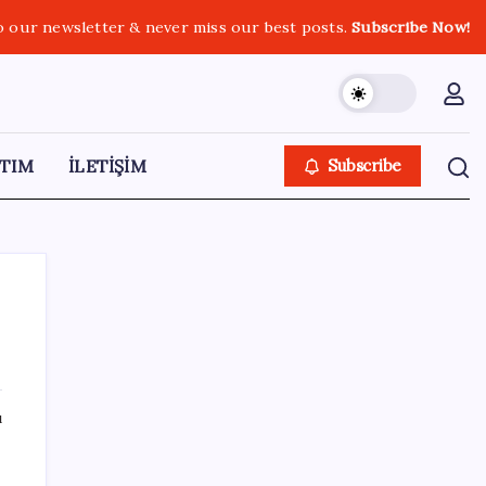
o our newsletter & never miss our best posts.
Subscribe Now!
TIM
İLETİŞİM
Subscribe
SON YAZILAR
ı
ABD ile ticaret gerilimine rağmen artış: Çin
malları tüm dünyayı sarıyor