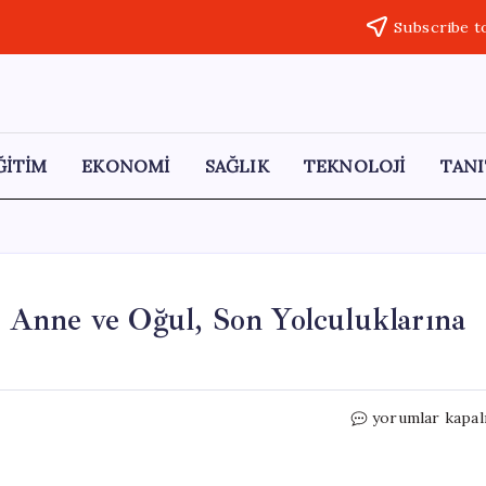
Subscribe t
ĞİTİM
EKONOMİ
SAĞLIK
TEKNOLOJİ
TANI
Anne ve Oğul, Son Yolculuklarına
Aynı
yorumlar kapal
Günde
Hayatını
Kaybeden