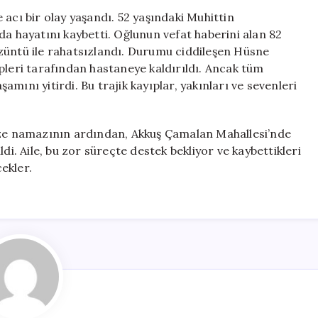
Anne
acı bir olay yaşandı. 52 yaşındaki Muhittin
ve
da hayatını kaybetti. Oğlunun vefat haberini alan 82
Oğul,
züntü ile rahatsızlandı. Durumu ciddileşen Hüsne
Son
pleri tarafından hastaneye kaldırıldı. Ancak tüm
Yolculuklarına
mını yitirdi. Bu trajik kayıplar, yakınları ve sevenleri
Uğurlandı
için
naze namazının ardından, Akkuş Çamalan Mahallesi’nde
di. Aile, bu zor süreçte destek bekliyor ve kaybettikleri
ekler.