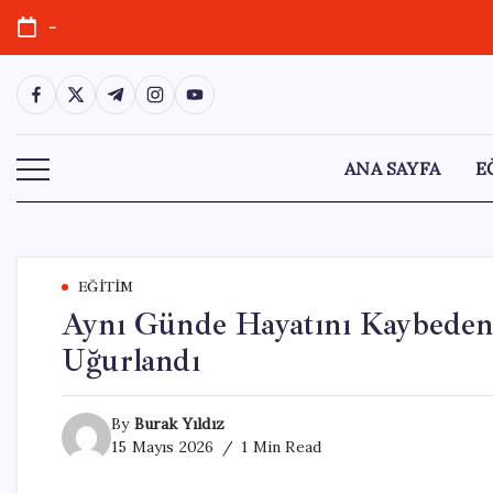
Skip
-
to
content
https://www.facebook.com/
https://twitter.com/
https://t.me/
https://www.instagram.com/
https://youtube.com/
ANA SAYFA
E
EĞITIM
Aynı Günde Hayatını Kaybeden 
Uğurlandı
By
Burak Yıldız
15 Mayıs 2026
1 Min Read