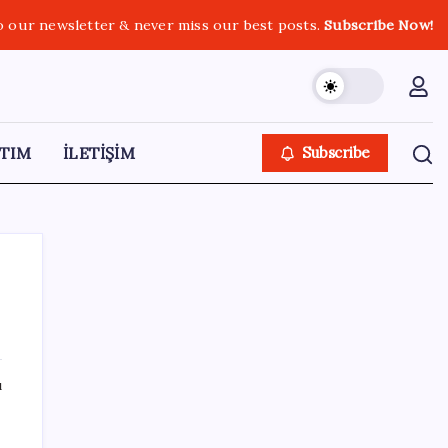
o our newsletter & never miss our best posts.
Subscribe Now!
TIM
İLETİŞİM
Subscribe
SON YAZILAR
ı
Anthropic Kendi Yapay Zeka Çiplerini
Geliştirmek için Ekip Kuruyor