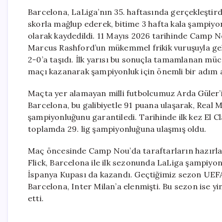
Barcelona, LaLiga’nın 35. haftasında gerçekleştird
skorla mağlup ederek, bitime 3 hafta kala şampiyonlu
olarak kaydedildi. 11 Mayıs 2026 tarihinde Camp N
Marcus Rashford’un mükemmel frikik vuruşuyla geld
2-0’a taşıdı. İlk yarısı bu sonuçla tamamlanan müc
maçı kazanarak şampiyonluk için önemli bir adım a
Maçta yer alamayan milli futbolcumuz Arda Güler’i
Barcelona, bu galibiyetle 91 puana ulaşarak, Real M
şampiyonluğunu garantiledi. Tarihinde ilk kez El C
toplamda 29. lig şampiyonluğuna ulaşmış oldu.
Maç öncesinde Camp Nou’da taraftarların hazırladı
Flick, Barcelona ile ilk sezonunda LaLiga şampiyon
İspanya Kupası da kazandı. Geçtiğimiz sezon UEFA
Barcelona, Inter Milan’a elenmişti. Bu sezon ise y
etti.