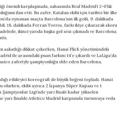
Madrid’i
iği önemli karşılaşmada, sahasında Real Madrid’i 2-0’lık
yenerek
ğunu ilan etti. Bu zafer, Katalan ekibi için tarihte bir ilk
tarihi
ou’da oynanan maçta Barcelona’nın ilk golü, 9. dakikada
bir
i. 18. dakikada Ferran Torres, farkı ikiye çıkararak skor
başarıya
adelede, ikinci yarıda başka gol sesi çıkmadı ve Barcelona
imza
ttı.
attı
için
n sakatlığı dikkat çekerken, Hansi Flick yönetimindeki
adrid ile arasındaki puan farkını 14’e çıkardı ve LaLiga’da
lasico zaferiyle şampiyonluğu elde eden Barcelona,
ğı etkileyici koreografi de büyük beğeni topladı. Hansi
u olurken, ekibi ayrıca 2 İspanya Süper Kupası ve 1
 Şampiyonlar Ligi’nde yarı finale kadar yükselen
ine yarı finalde Atletico Madrid karşısında turnuvaya veda