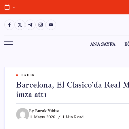
Skip
-
to
content
https://www.facebook.com/
https://twitter.com/
https://t.me/
https://www.instagram.com/
https://youtube.com/
ANA SAYFA
E
HABER
Barcelona, El Clasico’da Real Ma
imza attı
By
Burak Yıldız
11 Mayıs 2026
1 Min Read