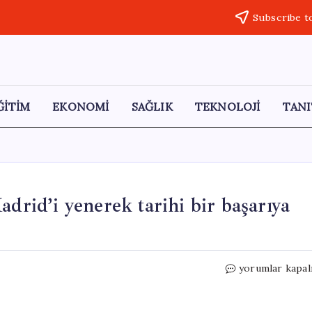
Subscribe t
ĞİTİM
EKONOMİ
SAĞLIK
TEKNOLOJİ
TANI
drid’i yenerek tarihi bir başarıya
Barcelona,
yorumlar kapal
El
Clasico’da
Real