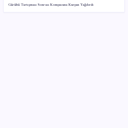
Gürültü Tartışması Sonrası Komşusuna Kurşun Yağdırdı
SON YAZILAR
Anthropic Kendi Yapay Zeka Çiplerini Geliştirmek
için Ekip Kuruyor
Çin, 2 hiperspektral görüntüleme uydusunu denizden
uzaya fırlattı
AKP’den kapalı grup toplantısı… Abdullah Güler
duyurdu: Çerçeve yasa bugün kesin olarak Meclis’e
sunulacak