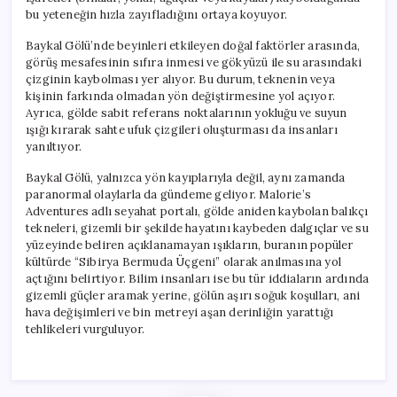
bu yeteneğin hızla zayıfladığını ortaya koyuyor.
Baykal Gölü’nde beyinleri etkileyen doğal faktörler arasında,
görüş mesafesinin sıfıra inmesi ve gökyüzü ile su arasındaki
çizginin kaybolması yer alıyor. Bu durum, teknenin veya
kişinin farkında olmadan yön değiştirmesine yol açıyor.
Ayrıca, gölde sabit referans noktalarının yokluğu ve suyun
ışığı kırarak sahte ufuk çizgileri oluşturması da insanları
yanıltıyor.
Baykal Gölü, yalnızca yön kayıplarıyla değil, aynı zamanda
paranormal olaylarla da gündeme geliyor. Malorie’s
Adventures adlı seyahat portalı, gölde aniden kaybolan balıkçı
tekneleri, gizemli bir şekilde hayatını kaybeden dalgıçlar ve su
yüzeyinde beliren açıklanamayan ışıkların, buranın popüler
kültürde “Sibirya Bermuda Üçgeni” olarak anılmasına yol
açtığını belirtiyor. Bilim insanları ise bu tür iddiaların ardında
gizemli güçler aramak yerine, gölün aşırı soğuk koşulları, ani
hava değişimleri ve bin metreyi aşan derinliğin yarattığı
tehlikeleri vurguluyor.