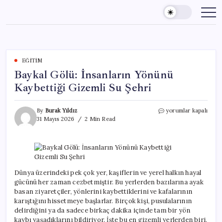
Skip
to
content
EĞITIM
Baykal Gölü: İnsanların Yönünü
Kaybettiği Gizemli Su Şehri
Baykal
By
Burak Yıldız
yorumlar kapalı
Gölü:
31 Mayıs 2026
2 Min Read
İnsanların
Yönünü
Kaybettiği
Gizemli
Su
Şehri
Dünya üzerindeki pek çok yer, kaşiflerin ve yerel halkın hayal
için
gücünü her zaman cezbetmiştir. Bu yerlerden bazılarına ayak
basan ziyaretçiler, yönlerini kaybettiklerini ve kafalarının
karıştığını hissetmeye başlarlar. Birçok kişi, pusulalarının
delirdiğini ya da sadece birkaç dakika içinde tam bir yön
kaybı yaşadıklarını bildiriyor. İşte bu en gizemli yerlerden biri,