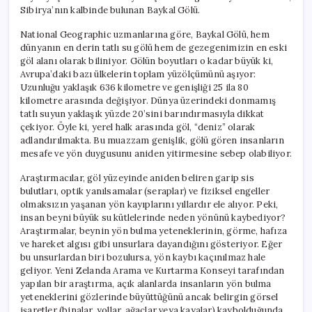
Sibirya’nın kalbinde bulunan Baykal Gölü.
National Geographic uzmanlarına göre, Baykal Gölü, hem
dünyanın en derin tatlı su gölü hem de gezegenimizin en eski
göl alanı olarak biliniyor. Gölün boyutları o kadar büyük ki,
Avrupa’daki bazı ülkelerin toplam yüzölçümünü aşıyor:
Uzunluğu yaklaşık 636 kilometre ve genişliği 25 ila 80
kilometre arasında değişiyor. Dünya üzerindeki donmamış
tatlı suyun yaklaşık yüzde 20’sini barındırmasıyla dikkat
çekiyor. Öyle ki, yerel halk arasında göl, “deniz” olarak
adlandırılmakta. Bu muazzam genişlik, gölü gören insanların
mesafe ve yön duygusunu aniden yitirmesine sebep olabiliyor.
Araştırmacılar, göl yüzeyinde aniden beliren garip sis
bulutları, optik yanılsamalar (seraplar) ve fiziksel engeller
olmaksızın yaşanan yön kayıplarını yıllardır ele alıyor. Peki,
insan beyni büyük su kütlelerinde neden yönünü kaybediyor?
Araştırmalar, beynin yön bulma yeteneklerinin, görme, hafıza
ve hareket algısı gibi unsurlara dayandığını gösteriyor. Eğer
bu unsurlardan biri bozulursa, yön kaybı kaçınılmaz hale
geliyor. Yeni Zelanda Arama ve Kurtarma Konseyi tarafından
yapılan bir araştırma, açık alanlarda insanların yön bulma
yeteneklerini gözlerinde büyüttüğünü ancak belirgin görsel
işaretler (binalar, yollar, ağaçlar veya kayalar) kaybolduğunda