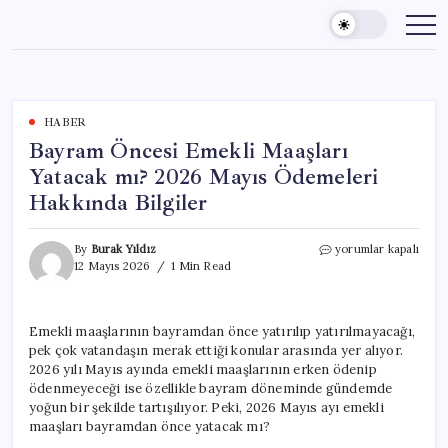
Skip
to
content
HABER
Bayram Öncesi Emekli Maaşları
Yatacak mı? 2026 Mayıs Ödemeleri
Hakkında Bilgiler
Bayram
By
Burak Yıldız
yorumlar kapalı
Öncesi
12 Mayıs 2026
1 Min Read
Emekli
Maaşları
Yatacak
Emekli maaşlarının bayramdan önce yatırılıp yatırılmayacağı,
mı?
pek çok vatandaşın merak ettiği konular arasında yer alıyor.
2026
Mayıs
2026 yılı Mayıs ayında emekli maaşlarının erken ödenip
Ödemeleri
ödenmeyeceği ise özellikle bayram döneminde gündemde
Hakkında
yoğun bir şekilde tartışılıyor. Peki, 2026 Mayıs ayı emekli
Bilgiler
maaşları bayramdan önce yatacak mı?
için