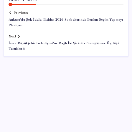
Previous
Ankara’da Şok İddia: İktidar 2026 Sonbaharında Baskın Seçim Yapmayı
Planlıyor
Next
İzmir Büyükşehir Belediyesi’ne Bağlı İki Şirkette Soruşturma: Üç Kişi
Tutuklandı
SON YAZILAR
ASELSAN TOLUN P Testini Tamamladı: Sığınak