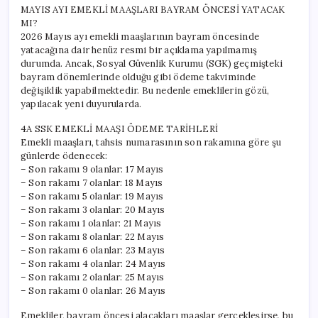
MAYIS AYI EMEKLİ MAAŞLARI BAYRAM ÖNCESİ YATACAK
MI?
2026 Mayıs ayı emekli maaşlarının bayram öncesinde
yatacağına dair henüz resmi bir açıklama yapılmamış
durumda. Ancak, Sosyal Güvenlik Kurumu (SGK) geçmişteki
bayram dönemlerinde olduğu gibi ödeme takviminde
değişiklik yapabilmektedir. Bu nedenle emeklilerin gözü,
yapılacak yeni duyurularda.
4A SSK EMEKLİ MAAŞI ÖDEME TARİHLERİ
Emekli maaşları, tahsis numarasının son rakamına göre şu
günlerde ödenecek:
– Son rakamı 9 olanlar: 17 Mayıs
– Son rakamı 7 olanlar: 18 Mayıs
– Son rakamı 5 olanlar: 19 Mayıs
– Son rakamı 3 olanlar: 20 Mayıs
– Son rakamı 1 olanlar: 21 Mayıs
– Son rakamı 8 olanlar: 22 Mayıs
– Son rakamı 6 olanlar: 23 Mayıs
– Son rakamı 4 olanlar: 24 Mayıs
– Son rakamı 2 olanlar: 25 Mayıs
– Son rakamı 0 olanlar: 26 Mayıs
Emekliler, bayram öncesi alacakları maaşlar gerçekleşirse, bu