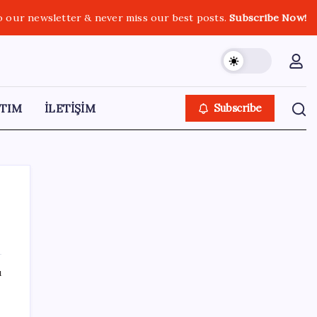
o our newsletter & never miss our best posts.
Subscribe Now!
TIM
İLETİŞİM
Subscribe
r
SON YAZILAR
ı
Anthropic Kendi Yapay Zeka Çiplerini
Geliştirmek için Ekip Kuruyor