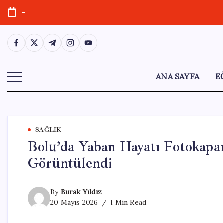
Skip
-
to
content
https://www.facebook.com/
https://twitter.com/
https://t.me/
https://www.instagram.com/
https://youtube.com/
ANA SAYFA
E
SAĞLIK
Bolu’da Yaban Hayatı Fotokapan
Görüntülendi
By
Burak Yıldız
20 Mayıs 2026
1 Min Read