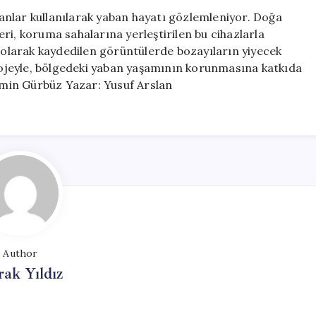
Belgelendi:
nlar kullanılarak yaban hayatı gözlemleniyor. Doğa
Bozayı
ri, koruma sahalarına yerleştirilen bu cihazlarla
ve
n olarak kaydedilen görüntülerde bozayıların yiyecek
Geyikler
projeyle, bölgedeki yaban yaşamının korunmasına katkıda
Görüntülendi
min Gürbüz Yazar: Yusuf Arslan
için
Author
ak Yıldız