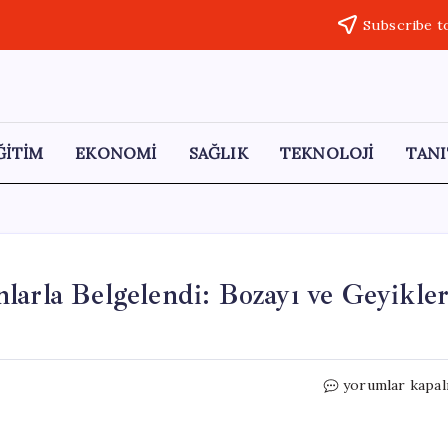
Subscribe t
ĞİTİM
EKONOMİ
SAĞLIK
TEKNOLOJİ
TANI
larla Belgelendi: Bozayı ve Geyikle
Bolu’da
yorumlar kapal
Yaban
Hayatı
Fotokapanlarla