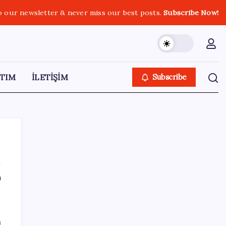
o our newsletter & never miss our best posts.
Subscribe Now!
TIM
İLETİŞİM
Subscribe
ı
SON YAZILAR
Baş dönmesi şikayetiyle hastaneye gitti:
n
Literatüre geçti: Türkiye’de ilk