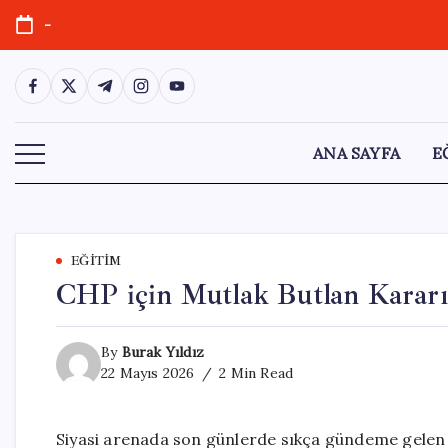
Skip
-
to
content
https://www.facebook.com/
https://twitter.com/
https://t.me/
https://www.instagram.com/
https://youtube.com/
ANA SAYFA
E
EĞITIM
CHP için Mutlak Butlan Kararı
By
Burak Yıldız
22 Mayıs 2026
2 Min Read
Siyasi arenada son günlerde sıkça gündeme gelen 