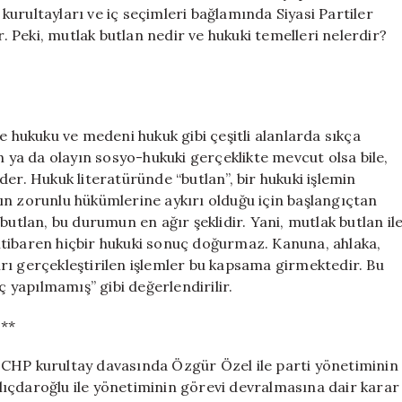
Anlamı
n kurultayları ve iç seçimleri bağlamında Siyasi Partiler
ve
Peki, mutlak butlan nedir ve hukuki temelleri nelerdir?
Sonuçları
için
e hukuku ve medeni hukuk gibi çeşitli alanlarda sıkça
n ya da olayın sosyo-hukuki gerçeklikte mevcut olsa bile,
er. Hukuk literatüründe “butlan”, bir hukuki işlemin
ın zorunlu hükümlerine aykırı olduğu için başlangıçtan
butlan, bu durumun en ağır şeklidir. Yani, mutlak butlan il
n itibaren hiçbir hukuki sonuç doğurmaz. Kanuna, ahlaka,
rı gerçekleştirilen işlemler bu kapsama girmektedir. Bu
ç yapılmamış” gibi değerlendirilir.
?**
 CHP kurultay davasında Özgür Özel ile parti yönetiminin
ıçdaroğlu ile yönetiminin görevi devralmasına dair karar