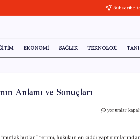
Subscribe t
ĞİTİM
EKONOMİ
SAĞLIK
TEKNOLOJİ
TANI
nın Anlamı ve Sonuçları
CHP
yorumlar kapal
için
Mutlak
Butlan
Kararının
“mutlak butlan” terimi, hukukun en ciddi yaptırımlarında