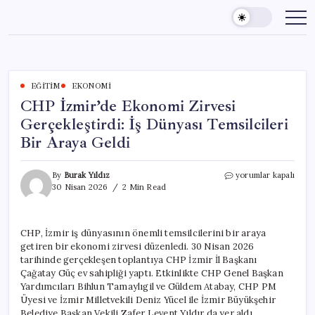
Skip
to
content
EĞITIM
EKONOMI
CHP İzmir’de Ekonomi Zirvesi
Gerçekleştirdi: İş Dünyası Temsilcileri
Bir Araya Geldi
CHP
By
Burak Yıldız
yorumlar kapalı
İzmir’de
30 Nisan 2026
2 Min Read
Ekonomi
Zirvesi
Gerçekleştirdi:
CHP, İzmir iş dünyasının önemli temsilcilerini bir araya
İş
getiren bir ekonomi zirvesi düzenledi. 30 Nisan 2026
Dünyası
Temsilcileri
tarihinde gerçekleşen toplantıya CHP İzmir İl Başkanı
Bir
Çağatay Güç ev sahipliği yaptı. Etkinlikte CHP Genel Başkan
Araya
Yardımcıları Bihlun Tamaylıgil ve Güldem Atabay, CHP PM
Geldi
Üyesi ve İzmir Milletvekili Deniz Yücel ile İzmir Büyükşehir
için
Belediye Başkan Vekili Zafer Levent Yıldır da yer aldı.