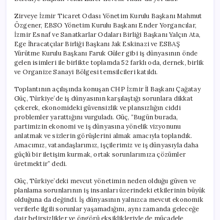
Zirveye İzmir Ticaret Odası Yönetim Kurulu Başkanı Mahmut
Özgener, EBSO Yönetim Kurulu Başkanı Ender Yorgancılar,
İzmir Esnaf ve Sanatkarlar Odaları Birliği Başkanı Yalçın Ata,
Ege İhracatçılar Birliği Başkanı Jak Eskinazi ve ESBAŞ
Yürütme Kurulu Başkanı Faruk Güler gibi iş dünyasının önde
gelen isimleri ile birlikte toplamda 52 farklı oda, dernek, birlik
ve Organize Sanayi Bölgesi temsilcileri katıldı.
Toplantının açılışında konuşan CHP İzmir İl Başkanı Çağatay
Güç, Türkiye’de iş dünyasının karşılaştığı sorunlara dikkat
çekerek, ekonomideki güvensizlik ve plansızlığın ciddi
problemler yarattığını vurguladı. Güç, “Bugün burada,
partimizin ekonomi ve iş dünyasına yönelik vizyonunu
anlatmak ve sizlerin görüşlerini almak amacıyla toplandık.
Amacımız, vatandaşlarımız, işçilerimiz ve iş dünyasıyla daha
güçlü bir iletişim kurmak, ortak sorunlarımıza çözümler
üretmektir” dedi.
Güç, Türkiye’deki mevcut yönetimin neden olduğu güven ve
planlama sorunlarının iş insanları üzerindeki etkilerinin büyük
olduğuna da değindi. İş dünyasının yalnızca mevcut ekonomik
verilerle ilgili sorunlar yaşamadığını, aynı zamanda geleceğe
dair belirsizlikler ve öngörü eksiklikleriyle de mücadele