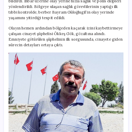
bildirdi. İhbar üzerine olay yerine hızla sağlık ve polis ekipleri
yönlendirildi. Bölgeye ulaşan sağlık görevlilerinin yaptığı ilk
tıbbi kontrolde, berber Bayram Güloğlugil’in olay yerinde
yaşamını yitirdiği tespit edildi.
Olayın hemen ardından bölgeden kaçarak izini kaybettirmeye
çalışan cinayet şüphelisi Ökkeş Gök, gözaltına alındı.
Emniyete götürülen şüphelinin ilk sorgusunda, cinayete giden
sürecin detayları ortaya çıktı.