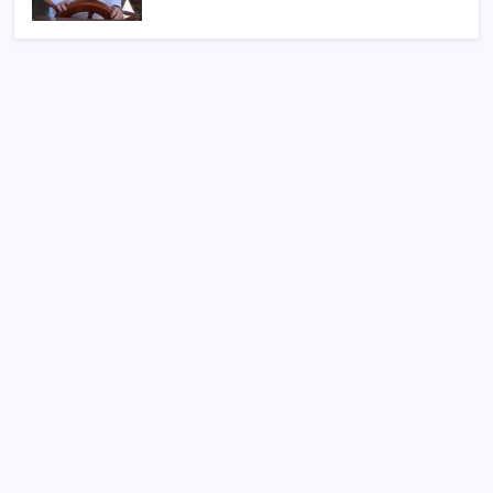
SON YAZILAR
Okullar açılmadan harekete geçildi: Hepsi raflardan
toplatılıyor
10 Ağustos Pazartesi günlük burç yorumları: Yıldızlar
dengeleri işaret ediyor
Peru duyurdu: Rusya-Ukrayna Savaşı’nda 11
vatandaşımız öldü
Ukrayna’nın Belgorod’a İHA Saldırısı: 5 Ölü