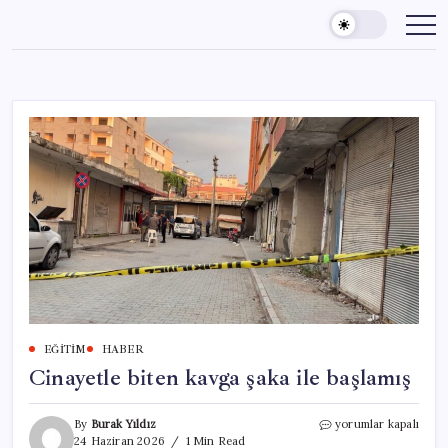
Skip
to
content
EĞITIM
HABER
Cinayetle biten kavga şaka ile başlamış
Cinayetle
By
Burak Yıldız
yorumlar kapalı
biten
24 Haziran 2026
1 Min Read