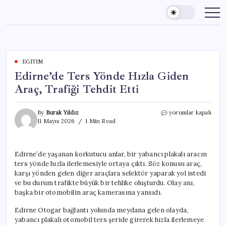
Skip
to
content
EĞITIM
Edirne’de Ters Yönde Hızla Giden
Araç, Trafiği Tehdit Etti
Edirne’de
By
Burak Yıldız
yorumlar kapalı
Ters
11 Mayıs 2026
1 Min Read
Yönde
Hızla
Giden
Edirne’de yaşanan korkutucu anlar, bir yabancı plakalı aracın
Araç,
ters yönde hızla ilerlemesiyle ortaya çıktı. Söz konusu araç,
Trafiği
Tehdit
karşı yönden gelen diğer araçlara selektör yaparak yol istedi
Etti
ve bu durum trafikte büyük bir tehlike oluşturdu. Olay anı,
için
başka bir otomobilin araç kamerasına yansıdı.
Edirne Otogar bağlantı yolunda meydana gelen olayda,
yabancı plakalı otomobil ters şeride girerek hızla ilerlemeye