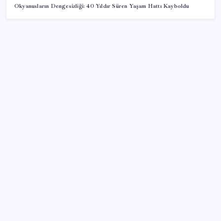
Okyanusların Dengesizliği: 40 Yıldır Süren Yaşam Hattı Kayboldu
SON YAZILAR
Anthropic Kendi Yapay Zeka Çiplerini Geliştirmek
için Ekip Kuruyor
Çin, 2 hiperspektral görüntüleme uydusunu denizden
uzaya fırlattı
AKP’den kapalı grup toplantısı… Abdullah Güler
duyurdu: Çerçeve yasa bugün kesin olarak Meclis’e
sunulacak