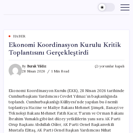
Skip
to
content
HABER
Ekonomi Koordinasyon Kurulu Kritik
Toplantısını Gerçekleştirdi
Ekonomi
By
Burak Yıldız
yorumlar kapalı
Koordinasyon
28 Nisan 2026
1 Min Read
Kurulu
Kritik
Toplantısını
Ekonomi Koordinasyon Kurulu (EKK), 28 Nisan 2026 tarihinde
Gerçekleştirdi
Cumhurbaşkanı Yardımcısı Cevdet Yılmaz’ın başkanlığında
için
toplandı. Cumhurbaşkanlığı Külliyesi’nde yapılan bu önemli
toplantıya Hazine ve Maliye Bakanı Mehmet Şimşek, Sanayi ve
Teknoloji Bakanı Mehmet Fatih Kacır, Tarım ve Orman Bakanı
İbrahim Yumaklı gibi üst düzey yetkililerin yanı sıra AK Parti
Grup Başkanı Abdullah Güler, AK Parti Genel Başkanvekili
Mustafa Elitaş, AK Parti Genel Başkan Yardımcısı Nihat