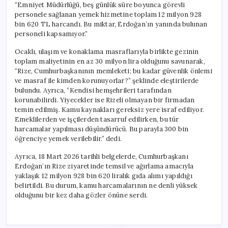
“Emniyet Müdürlüğü, beş günlük süre boyunca görevli
personele sağlanan yemek hizmetine toplam 12 milyon 928
bin 620 TL harcandı. Bu miktar, Erdoğan’ın yanında bulunan
personeli kapsamıyor.”
Ocaklı, ulaşım ve konaklama masraflarıyla birlikte gezinin
toplam maliyetinin en az 30 milyon lira olduğunu savunarak,
“Rize, Cumhurbaşkanının memleketi; bu kadar güvenlik önlemi
ve masraf ile kimden korunuyorlar?” şeklinde eleştirilerde
bulundu. Ayrıca, “Kendisi hemşehrileri tarafından
korunabilirdi. Yiyecekler ise Rizeli olmayan bir firmadan
temin edilmiş. Kamu kaynakları gereksiz yere israf ediliyor.
Emeklilerden ve işçilerden tasarruf edilirken, bu tür
harcamalar yapılması düşündürücü. Bu parayla 300 bin
öğrenciye yemek verilebilir.” dedi.
Ayrıca, 18 Mart 2026 tarihli belgelerde, Cumhurbaşkanı
Erdoğan’ın Rize ziyaretinde temsil ve ağırlama amacıyla
yaklaşık 12 milyon 928 bin 620 liralık gıda alımı yapıldığı
belirtildi. Bu durum, kamu harcamalarının ne denli yüksek
olduğunu bir kez daha gözler önüne serdi.