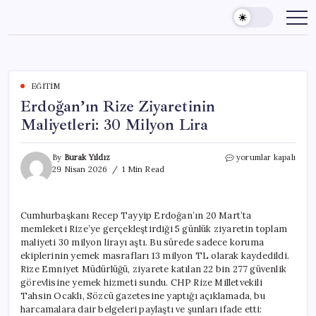
Skip
to
content
EĞITIM
Erdoğan’ın Rize Ziyaretinin
Maliyetleri: 30 Milyon Lira
Erdoğan’ın
By
Burak Yıldız
yorumlar kapalı
Rize
29 Nisan 2026
1 Min Read
Ziyaretinin
Maliyetleri:
30
Cumhurbaşkanı Recep Tayyip Erdoğan’ın 20 Mart’ta
Milyon
memleketi Rize’ye gerçekleştirdiği 5 günlük ziyaretin toplam
Lira
için
maliyeti 30 milyon lirayı aştı. Bu sürede sadece koruma
ekiplerinin yemek masrafları 13 milyon TL olarak kaydedildi.
Rize Emniyet Müdürlüğü, ziyarete katılan 22 bin 277 güvenlik
görevlisine yemek hizmeti sundu. CHP Rize Milletvekili
Tahsin Ocaklı, Sözcü gazetesine yaptığı açıklamada, bu
harcamalara dair belgeleri paylaştı ve şunları ifade etti: