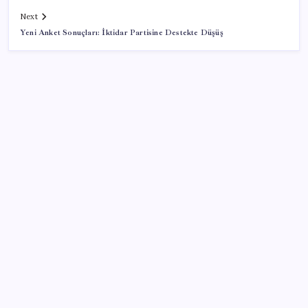
Next
Yeni Anket Sonuçları: İktidar Partisine Destekte Düşüş
SON YAZILAR
10 milyarlık borç hal esnafını vurdu
Cezaevlerinde iğne atsan yere düşmez
VakıfBank ikinci çeyrekte 16,7 milyar TL net kâr elde
etti
Resmi Gazete’de bugün (08.08.2026)