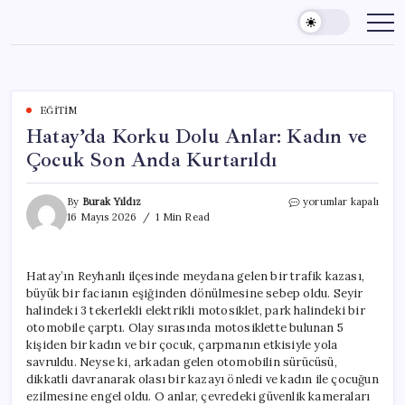
Skip
to
content
EĞITIM
Hatay’da Korku Dolu Anlar: Kadın ve
Çocuk Son Anda Kurtarıldı
Hatay’da
By
Burak Yıldız
yorumlar kapalı
Korku
16 Mayıs 2026
1 Min Read
Dolu
Anlar:
Kadın
Hatay’ın Reyhanlı ilçesinde meydana gelen bir trafik kazası,
ve
büyük bir facianın eşiğinden dönülmesine sebep oldu. Seyir
Çocuk
Son
halindeki 3 tekerlekli elektrikli motosiklet, park halindeki bir
Anda
otomobile çarptı. Olay sırasında motosiklette bulunan 5
Kurtarıldı
kişiden bir kadın ve bir çocuk, çarpmanın etkisiyle yola
için
savruldu. Neyse ki, arkadan gelen otomobilin sürücüsü,
dikkatli davranarak olası bir kazayı önledi ve kadın ile çocuğun
ezilmesine engel oldu. O anlar, çevredeki güvenlik kameraları