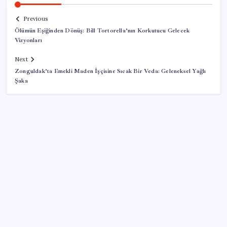
Previous
Ölümün Eşiğinden Dönüş: Bill Tortorella’nın Korkutucu Gelecek
Vizyonları
Next
Zonguldak’ta Emekli Maden İşçisine Sıcak Bir Veda: Geleneksel Yağlı
Şaka
SON YAZILAR
Anthropic Kendi Yapay Zeka Çiplerini Geliştirmek