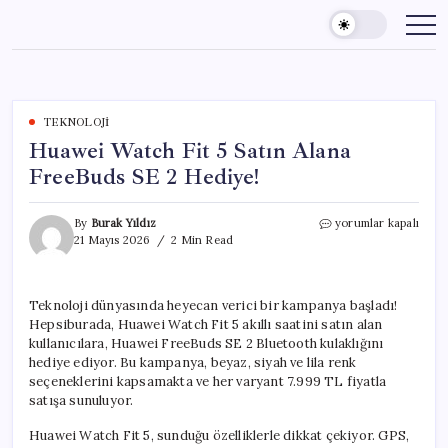
Skip
to
content
TEKNOLOJI
Huawei Watch Fit 5 Satın Alana
FreeBuds SE 2 Hediye!
Huawei
By
Burak Yıldız
yorumlar kapalı
Watch
21 Mayıs 2026
2 Min Read
Fit
5
Satın
Teknoloji dünyasında heyecan verici bir kampanya başladı!
Alana
Hepsiburada, Huawei Watch Fit 5 akıllı saatini satın alan
FreeBuds
SE
kullanıcılara, Huawei FreeBuds SE 2 Bluetooth kulaklığını
2
hediye ediyor. Bu kampanya, beyaz, siyah ve lila renk
Hediye!
seçeneklerini kapsamakta ve her varyant 7.999 TL fiyatla
için
satışa sunuluyor.
Huawei Watch Fit 5, sunduğu özelliklerle dikkat çekiyor. GPS,