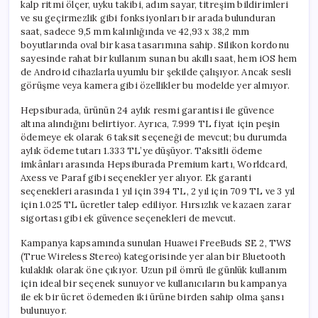
kalp ritmi ölçer, uyku takibi, adım sayar, titreşim bildirimleri
ve su geçirmezlik gibi fonksiyonları bir arada bulunduran
saat, sadece 9,5 mm kalınlığında ve 42,93 x 38,2 mm
boyutlarında oval bir kasa tasarımına sahip. Silikon kordonu
sayesinde rahat bir kullanım sunan bu akıllı saat, hem iOS hem
de Android cihazlarla uyumlu bir şekilde çalışıyor. Ancak sesli
görüşme veya kamera gibi özellikler bu modelde yer almıyor.
Hepsiburada, ürünün 24 aylık resmi garantisi ile güvence
altına alındığını belirtiyor. Ayrıca, 7.999 TL fiyat için peşin
ödemeye ek olarak 6 taksit seçeneği de mevcut; bu durumda
aylık ödeme tutarı 1.333 TL’ye düşüyor. Taksitli ödeme
imkânları arasında Hepsiburada Premium kartı, Worldcard,
Axess ve Paraf gibi seçenekler yer alıyor. Ek garanti
seçenekleri arasında 1 yıl için 394 TL, 2 yıl için 709 TL ve 3 yıl
için 1.025 TL ücretler talep ediliyor. Hırsızlık ve kazaen zarar
sigortası gibi ek güvence seçenekleri de mevcut.
Kampanya kapsamında sunulan Huawei FreeBuds SE 2, TWS
(True Wireless Stereo) kategorisinde yer alan bir Bluetooth
kulaklık olarak öne çıkıyor. Uzun pil ömrü ile günlük kullanım
için ideal bir seçenek sunuyor ve kullanıcıların bu kampanya
ile ek bir ücret ödemeden iki ürüne birden sahip olma şansı
bulunuyor.