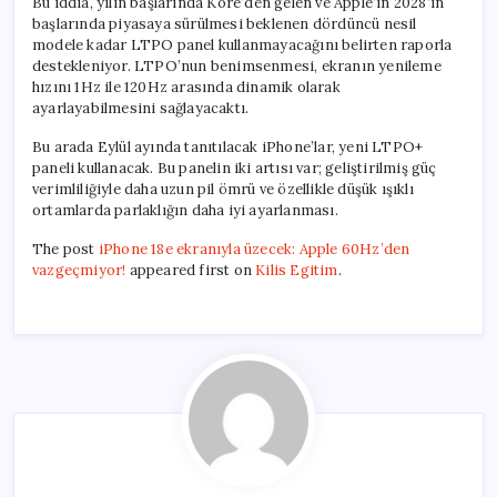
Bu iddia, yılın başlarında Kore’den gelen ve Apple’ın 2028’in
başlarında piyasaya sürülmesi beklenen dördüncü nesil
modele kadar LTPO panel kullanmayacağını belirten raporla
destekleniyor. LTPO’nun benimsenmesi, ekranın yenileme
hızını 1Hz ile 120Hz arasında dinamik olarak
ayarlayabilmesini sağlayacaktı.
Bu arada Eylül ayında tanıtılacak iPhone’lar, yeni LTPO+
paneli kullanacak. Bu panelin iki artısı var; geliştirilmiş güç
verimliliğiyle daha uzun pil ömrü ve özellikle düşük ışıklı
ortamlarda parlaklığın daha iyi ayarlanması.
The post
iPhone 18e ekranıyla üzecek: Apple 60Hz’den
vazgeçmiyor!
appeared first on
Kilis Egitim
.