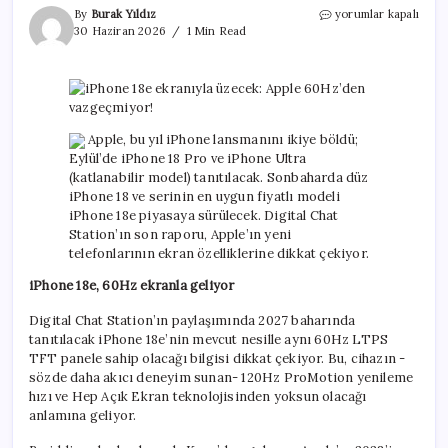
iPhone
By
Burak Yıldız
yorumlar kapalı
18e
30 Haziran 2026
1 Min Read
ekranıyla
üzecek:
Apple
60Hz’den
vazgeçmiyor!
için
Apple, bu yıl iPhone lansmanını ikiye böldü;
Eylül’de iPhone 18 Pro ve iPhone Ultra
(katlanabilir model) tanıtılacak. Sonbaharda düz
iPhone 18 ve serinin en uygun fiyatlı modeli
iPhone 18e piyasaya sürülecek. Digital Chat
Station’ın son raporu, Apple’ın yeni
telefonlarının ekran özelliklerine dikkat çekiyor.
iPhone 18e, 60Hz ekranla geliyor
Digital Chat Station’ın paylaşımında 2027 baharında
tanıtılacak iPhone 18e’nin mevcut nesille aynı 60Hz LTPS
TFT panele sahip olacağı bilgisi dikkat çekiyor. Bu, cihazın -
sözde daha akıcı deneyim sunan- 120Hz ProMotion yenileme
hızı ve Hep Açık Ekran teknolojisinden yoksun olacağı
anlamına geliyor.