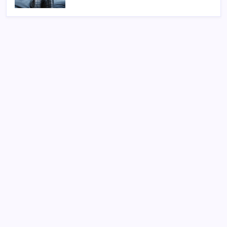
SON YAZILAR
Anthropic Kendi Yapay Zeka Çiplerini Geliştirmek
için Ekip Kuruyor
Çin, 2 hiperspektral görüntüleme uydusunu denizden
uzaya fırlattı
AKP’den kapalı grup toplantısı… Abdullah Güler
duyurdu: Çerçeve yasa bugün kesin olarak Meclis’e
sunulacak