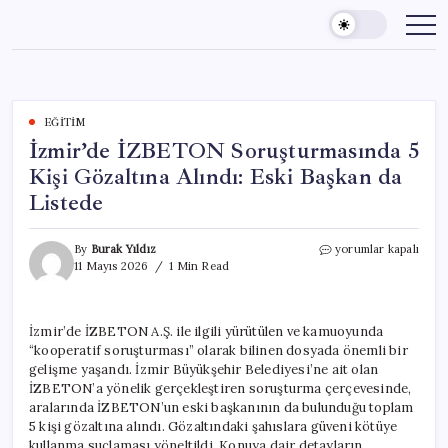
Skip
to
content
EĞITIM
İzmir’de İZBETON Soruşturmasında 5
Kişi Gözaltına Alındı: Eski Başkan da
Listede
İzmir’de
By
Burak Yıldız
yorumlar kapalı
İZBETON
11 Mayıs 2026
1 Min Read
Soruşturmasında
5
Kişi
İzmir’de İZBETON A.Ş. ile ilgili yürütülen ve kamuoyunda
Gözaltına
“kooperatif soruşturması” olarak bilinen dosyada önemli bir
Alındı:
Eski
gelişme yaşandı. İzmir Büyükşehir Belediyesi’ne ait olan
Başkan
İZBETON’a yönelik gerçekleştiren soruşturma çerçevesinde,
da
aralarında İZBETON’un eski başkanının da bulunduğu toplam
Listede
5 kişi gözaltına alındı. Gözaltındaki şahıslara güveni kötüye
için
kullanma suçlaması yöneltildi. Konuya dair detayların