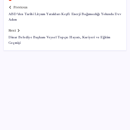
Previous
ABD’den Tarihi Lityum Yatakları Keşfi: Enerji Bağımsızlığı Yolunda Dev
Adım
Next
Dinar Belediye Başkanı Veysel Topçu: Hayatı, Kariyeri ve Eğitim
Geçmişi
SON YAZILAR
10 milyarlık borç hal esnafını vurdu
Cezaevlerinde iğne atsan yere düşmez