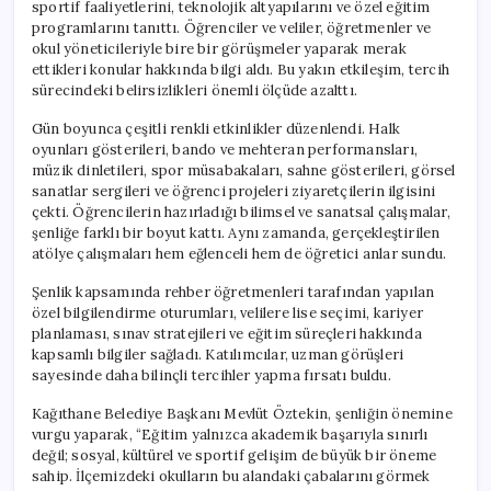
sportif faaliyetlerini, teknolojik altyapılarını ve özel eğitim
programlarını tanıttı. Öğrenciler ve veliler, öğretmenler ve
okul yöneticileriyle bire bir görüşmeler yaparak merak
ettikleri konular hakkında bilgi aldı. Bu yakın etkileşim, tercih
sürecindeki belirsizlikleri önemli ölçüde azalttı.
Gün boyunca çeşitli renkli etkinlikler düzenlendi. Halk
oyunları gösterileri, bando ve mehteran performansları,
müzik dinletileri, spor müsabakaları, sahne gösterileri, görsel
sanatlar sergileri ve öğrenci projeleri ziyaretçilerin ilgisini
çekti. Öğrencilerin hazırladığı bilimsel ve sanatsal çalışmalar,
şenliğe farklı bir boyut kattı. Aynı zamanda, gerçekleştirilen
atölye çalışmaları hem eğlenceli hem de öğretici anlar sundu.
Şenlik kapsamında rehber öğretmenleri tarafından yapılan
özel bilgilendirme oturumları, velilere lise seçimi, kariyer
planlaması, sınav stratejileri ve eğitim süreçleri hakkında
kapsamlı bilgiler sağladı. Katılımcılar, uzman görüşleri
sayesinde daha bilinçli tercihler yapma fırsatı buldu.
Kağıthane Belediye Başkanı Mevlüt Öztekin, şenliğin önemine
vurgu yaparak, “Eğitim yalnızca akademik başarıyla sınırlı
değil; sosyal, kültürel ve sportif gelişim de büyük bir öneme
sahip. İlçemizdeki okulların bu alandaki çabalarını görmek