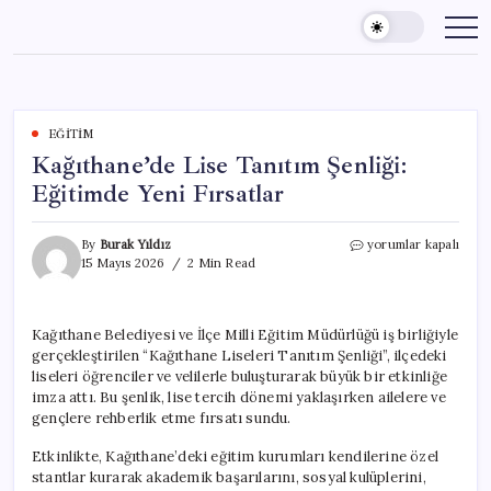
Skip
to
content
EĞITIM
Kağıthane’de Lise Tanıtım Şenliği:
Eğitimde Yeni Fırsatlar
Kağıthane’de
By
Burak Yıldız
yorumlar kapalı
Lise
15 Mayıs 2026
2 Min Read
Tanıtım
Şenliği:
Eğitimde
Kağıthane Belediyesi ve İlçe Milli Eğitim Müdürlüğü iş birliğiyle
Yeni
gerçekleştirilen “Kağıthane Liseleri Tanıtım Şenliği”, ilçedeki
Fırsatlar
için
liseleri öğrenciler ve velilerle buluşturarak büyük bir etkinliğe
imza attı. Bu şenlik, lise tercih dönemi yaklaşırken ailelere ve
gençlere rehberlik etme fırsatı sundu.
Etkinlikte, Kağıthane’deki eğitim kurumları kendilerine özel
stantlar kurarak akademik başarılarını, sosyal kulüplerini,