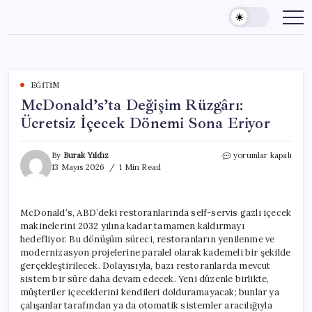
Skip
to
content
EĞITIM
McDonald’s’ta Değişim Rüzgârı:
Ücretsiz İçecek Dönemi Sona Eriyor
McDonald’s’ta
By
Burak Yıldız
yorumlar kapalı
Değişim
13 Mayıs 2026
1 Min Read
Rüzgârı:
Ücretsiz
İçecek
McDonald’s, ABD’deki restoranlarında self-servis gazlı içecek
Dönemi
makinelerini 2032 yılına kadar tamamen kaldırmayı
Sona
Eriyor
hedefliyor. Bu dönüşüm süreci, restoranların yenilenme ve
için
modernizasyon projelerine paralel olarak kademeli bir şekilde
gerçekleştirilecek. Dolayısıyla, bazı restoranlarda mevcut
sistem bir süre daha devam edecek. Yeni düzenle birlikte,
müşteriler içeceklerini kendileri dolduramayacak; bunlar ya
çalışanlar tarafından ya da otomatik sistemler aracılığıyla