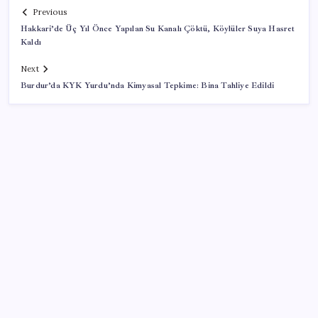
Previous
Hakkari’de Üç Yıl Önce Yapılan Su Kanalı Çöktü, Köylüler Suya Hasret
Kaldı
Next
Burdur’da KYK Yurdu’nda Kimyasal Tepkime: Bina Tahliye Edildi
SON YAZILAR
10 milyarlık borç hal esnafını vurdu
Cezaevlerinde iğne atsan yere düşmez
VakıfBank ikinci çeyrekte 16,7 milyar TL net kâr elde