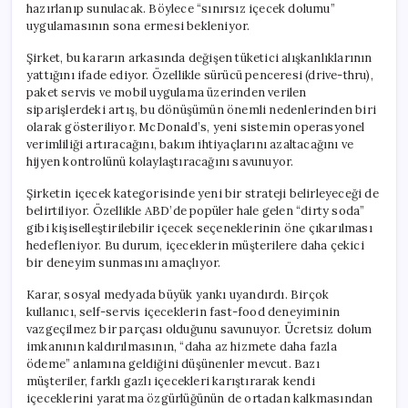
hazırlanıp sunulacak. Böylece “sınırsız içecek dolumu”
uygulamasının sona ermesi bekleniyor.
Şirket, bu kararın arkasında değişen tüketici alışkanlıklarının
yattığını ifade ediyor. Özellikle sürücü penceresi (drive-thru),
paket servis ve mobil uygulama üzerinden verilen
siparişlerdeki artış, bu dönüşümün önemli nedenlerinden biri
olarak gösteriliyor. McDonald’s, yeni sistemin operasyonel
verimliliği artıracağını, bakım ihtiyaçlarını azaltacağını ve
hijyen kontrolünü kolaylaştıracağını savunuyor.
Şirketin içecek kategorisinde yeni bir strateji belirleyeceği de
belirtiliyor. Özellikle ABD’de popüler hale gelen “dirty soda”
gibi kişiselleştirilebilir içecek seçeneklerinin öne çıkarılması
hedefleniyor. Bu durum, içeceklerin müşterilere daha çekici
bir deneyim sunmasını amaçlıyor.
Karar, sosyal medyada büyük yankı uyandırdı. Birçok
kullanıcı, self-servis içeceklerin fast-food deneyiminin
vazgeçilmez bir parçası olduğunu savunuyor. Ücretsiz dolum
imkanının kaldırılmasının, “daha az hizmete daha fazla
ödeme” anlamına geldiğini düşünenler mevcut. Bazı
müşteriler, farklı gazlı içecekleri karıştırarak kendi
içeceklerini yaratma özgürlüğünün de ortadan kalkmasından