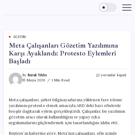
Skip
to
content
EĞITIM
Meta Çalışanları Gözetim Yazılımına
Karşı Ayaklandı: Protesto Eylemleri
Başladı
Meta
By
Burak Yıldız
yorumlar kapalı
Çalışanları
15 Mayıs 2026
1 Min Read
Gözetim
Yazılımına
Karşı
Meta çalışanları, şirket bilgisayarlarına yüklenen fare izleme
Ayaklandı:
yazılımını protesto etmek amacıyla ABD’deki bazı ofislerde
Protesto
Eylemleri
broşür dağıtarak eylem gerçekleştirdi. Çalışanlar, bu yazılımın
Başladı
gözetim aracı olarak kullanıldığını ve yapay zeka
için
uygulamalarını güçlendirmek için tasarlandığını iddia etti.
Reuters’ın haberine göre, Meta’nın çalışanları, ofis içinde