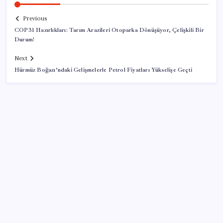
Previous
COP31 Hazırlıkları: Tarım Arazileri Otoparka Dönüşüyor, Çelişkili Bir
Durum!
Next
Hürmüz Boğazı’ndaki Gelişmelerle Petrol Fiyatları Yükselişe Geçti
SON YAZILAR
Türkiye, Suudi Arabistan ve Pakistan üçlü savunma
anlaşması imzaladı