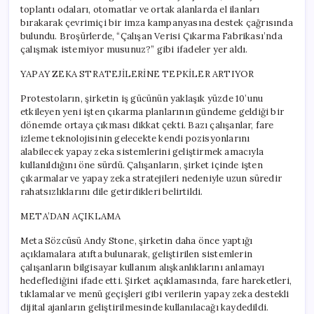
toplantı odaları, otomatlar ve ortak alanlarda el ilanları
bırakarak çevrimiçi bir imza kampanyasına destek çağrısında
bulundu. Broşürlerde, “Çalışan Verisi Çıkarma Fabrikası’nda
çalışmak istemiyor musunuz?” gibi ifadeler yer aldı.
YAPAY ZEKA STRATEJİLERİNE TEPKİLER ARTIYOR
Protestoların, şirketin iş gücünün yaklaşık yüzde 10’unu
etkileyen yeni işten çıkarma planlarının gündeme geldiği bir
dönemde ortaya çıkması dikkat çekti. Bazı çalışanlar, fare
izleme teknolojisinin gelecekte kendi pozisyonlarını
alabilecek yapay zeka sistemlerini geliştirmek amacıyla
kullanıldığını öne sürdü. Çalışanların, şirket içinde işten
çıkarmalar ve yapay zeka stratejileri nedeniyle uzun süredir
rahatsızlıklarını dile getirdikleri belirtildi.
META’DAN AÇIKLAMA
Meta Sözcüsü Andy Stone, şirketin daha önce yaptığı
açıklamalara atıfta bulunarak, geliştirilen sistemlerin
çalışanların bilgisayar kullanım alışkanlıklarını anlamayı
hedeflediğini ifade etti. Şirket açıklamasında, fare hareketleri,
tıklamalar ve menü geçişleri gibi verilerin yapay zeka destekli
dijital ajanların geliştirilmesinde kullanılacağı kaydedildi.