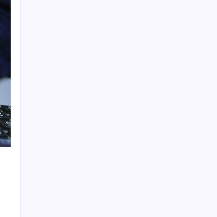
Düz Dünya gibi teorilere inanma eğiliminin
arkasındaki gizem çözüldü
ABD ile ticaret gerilimine rağmen artış: Çin
malları tüm dünyayı sarıyor
Son dakika… Menderes Belediye Başkanı
İlkay Çiçek ‘kesin ihraç’ talebiyle tedbirli
olarak disipline sevk edildi
OpenAI’ın İlk Cihazı için Fiyat ve Tasarım
Belli Oldu
Yakıt sıkıntısı Rusya’ya 13 yıllık yasağı
kaldırttı
TMO’nun fındık fiyatına YENİ Partili Seyit
Torun’dan tepki: ‘Bu, sefalet fiyatıdır’
Baş dönmesi şikayetiyle hastaneye gitti:
Literatüre geçti: Türkiye’de ilk
Küresel gıda fiyatları son 3 yılın zirvesine
tırmandı