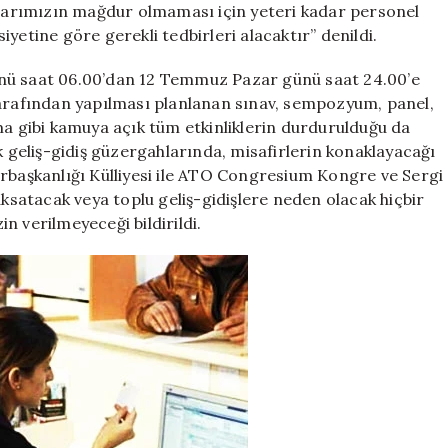
aşlarımızın mağdur olmaması için yeteri kadar personel
yetine göre gerekli tedbirleri alacaktır” denildi.
ünü saat 06.00’dan 12 Temmuz Pazar günü saat 24.00’e
tarafından yapılması planlanan sınav, sempozyum, panel,
ma gibi kamuya açık tüm etkinliklerin durdurulduğu da
k geliş-gidiş güzergahlarında, misafirlerin konaklayacağı
urbaşkanlığı Külliyesi ile ATO Congresium Kongre ve Sergi
aksatacak veya toplu geliş-gidişlere neden olacak hiçbir
in verilmeyeceği bildirildi.