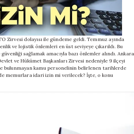
Ankara
NATO
Zirvesi
memurlara
izin
verilecek
O Zirvesi dolayısı ile gündeme geldi. Temmuz ayında
ilçeler!
lik ve lojistik önlemleri en üst seviyeye çıkarıldı. Bu
için
 güvenliği sağlamak amacıyla bazı önlemler alındı. Ankar
Devlet ve Hükümet Başkanları Zirvesi nedeniyle 9 ilçeyi
e bulunmayan kamu personelinin belirlenen tarihlerde
nde memurlara idari izin mi verilecek? İşte, o konu