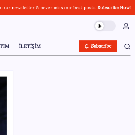
o our newsletter & never miss our best posts.
Subscribe Now!
TIM
İLETİŞİM
Subscribe
SON YAZILAR
Türkiye, Suudi Arabistan ve Pakistan üçlü
savunma anlaşması imzaladı