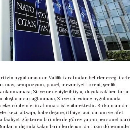
i izin uygulamasının Valilik tarafından belirleneceği ifad
a sınav, sempozyum, panel, mezuniyet töreni, şenlik,
planlanmaması; Zirve nedeniyle ihtiyaç duyulacak her türlü
 kuruluşlarınca sağlanması, Zirve süresince uygulamada
ereken önlemlerin alınması istenilmektedir. Bu kapsamda;
ı Merkezi, altyapı, haberleşme, itfaiye, acil durum ve afet
a faaliyet gösteren birimlerde görev yapan personel idar
Bunların dışında kalan birimlerde ise idari izin döneminde