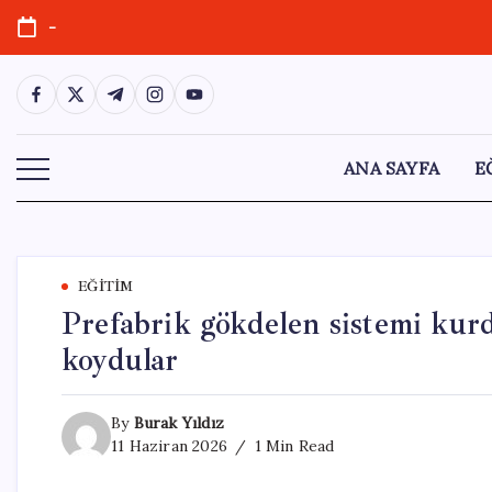
Skip
-
to
content
https://www.facebook.com/
https://twitter.com/
https://t.me/
https://www.instagram.com/
https://youtube.com/
ANA SAYFA
E
EĞITIM
Prefabrik gökdelen sistemi kurdu
koydular
By
Burak Yıldız
11 Haziran 2026
1 Min Read