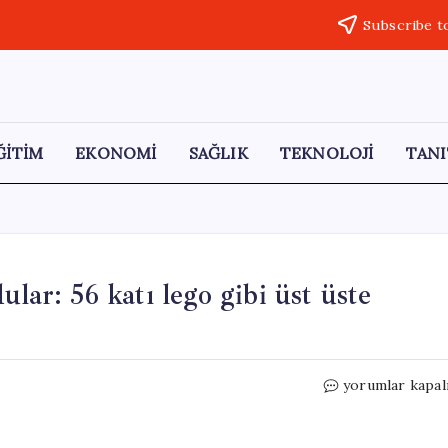
Subscribe t
ĞİTİM
EKONOMİ
SAĞLIK
TEKNOLOJİ
TANI
lar: 56 katı lego gibi üst üste
Prefabrik
yorumlar kapal
gökdelen
sistemi
kurdular: