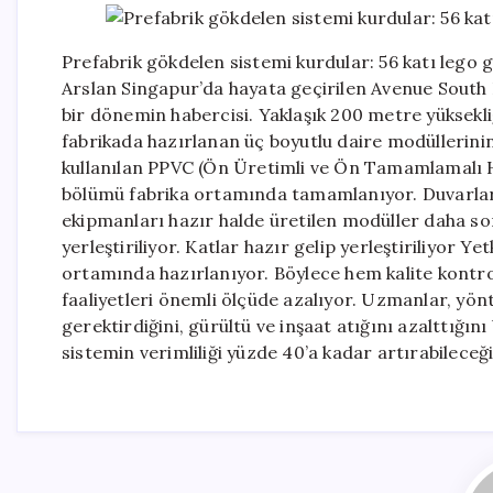
Prefabrik gökdelen sistemi kurdular: 56 katı lego 
Arslan Singapur’da hayata geçirilen Avenue South R
bir dönemin habercisi. Yaklaşık 200 metre yüksekliğ
fabrikada hazırlanan üç boyutlu daire modüllerinin
kullanılan PPVC (Ön Üretimli ve Ön Tamamlamalı Ha
bölümü fabrika ortamında tamamlanıyor. Duvarları,
ekipmanları hazır halde üretilen modüller daha son
yerleştiriliyor. Katlar hazır gelip yerleştiriliyor Ye
ortamında hazırlanıyor. Böylece hem kalite kontro
faaliyetleri önemli ölçüde azalıyor. Uzmanlar, yön
gerektirdiğini, gürültü ve inşaat atığını azalttığın
sistemin verimliliği yüzde 40’a kadar artırabilece