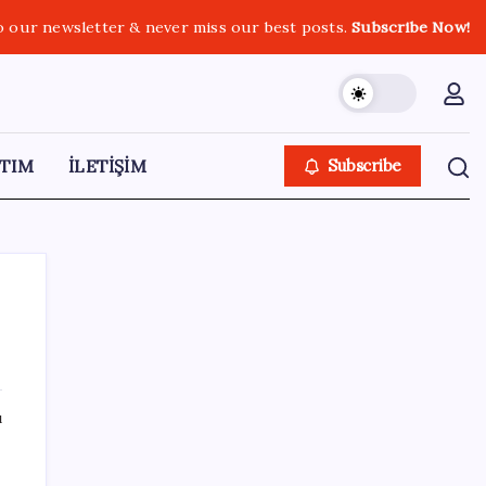
o our newsletter & never miss our best posts.
Subscribe Now!
TIM
İLETİŞİM
Subscribe
SON YAZILAR
ı
Anthropic Kendi Yapay Zeka Çiplerini
Geliştirmek için Ekip Kuruyor