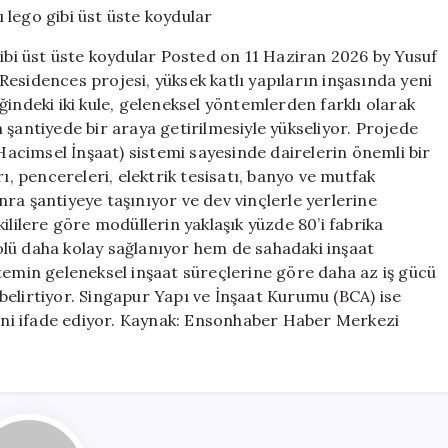
56
katı
gibi üst üste koydular Posted on 11 Haziran 2026 by Yusuf
lego
esidences projesi, yüksek katlı yapıların inşasında yeni
gibi
indeki iki kule, geleneksel yöntemlerden farklı olarak
üst
üste
 şantiyede bir araya getirilmesiyle yükseliyor. Projede
koydular
cimsel İnşaat) sistemi sayesinde dairelerin önemli bir
için
 pencereleri, elektrik tesisatı, banyo ve mutfak
ra şantiyeye taşınıyor ve dev vinçlerle yerlerine
tkililere göre modüllerin yaklaşık yüzde 80’i fabrika
lü daha kolay sağlanıyor hem de sahadaki inşaat
temin geleneksel inşaat süreçlerine göre daha az iş gücü
ı belirtiyor. Singapur Yapı ve İnşaat Kurumu (BCA) ise
ğini ifade ediyor. Kaynak: Ensonhaber Haber Merkezi