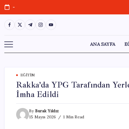
Skip
-
to
content
https://www.facebook.com/
https://twitter.com/
https://t.me/
https://www.instagram.com/
https://youtube.com/
ANA SAYFA
E
EĞITIM
Rakka’da YPG Tarafından Yerleş
İmha Edildi
By
Burak Yıldız
15 Mayıs 2026
1 Min Read