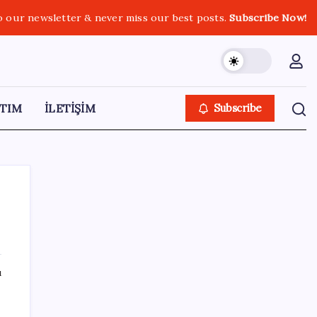
o our newsletter & never miss our best posts.
Subscribe Now!
TIM
İLETİŞİM
Subscribe
SON YAZILAR
ı
Anthropic Kendi Yapay Zeka Çiplerini
Geliştirmek için Ekip Kuruyor