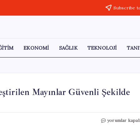
Subscribe t
ĞİTİM
EKONOMİ
SAĞLIK
TEKNOLOJİ
TANI
tirilen Mayınlar Güvenli Şekilde
Rakka’da
yorumlar kapal
YPG
Tarafından
Yerleştirilen