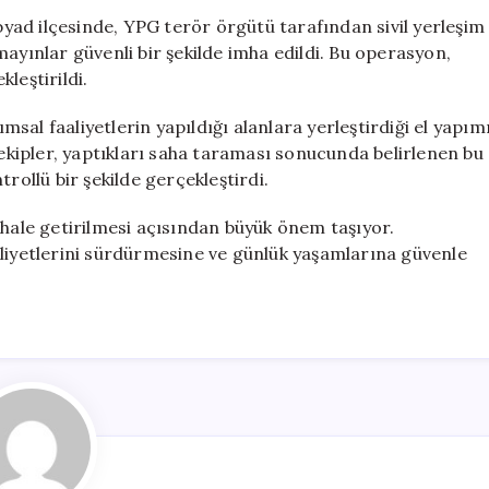
Mayınlar
Abyad ilçesinde, YPG terör örgütü tarafından sivil yerleşim
Güvenli
ayınlar güvenli bir şekilde imha edildi. Bu operasyon,
Şekilde
leştirildi.
İmha
Edildi
al faaliyetlerin yapıldığı alanlara yerleştirdiği el yapım
için
 ekipler, yaptıkları saha taraması sonucunda belirlenen bu
rollü bir şekilde gerçekleştirdi.
 hale getirilmesi açısından büyük önem taşıyor.
aliyetlerini sürdürmesine ve günlük yaşamlarına güvenle