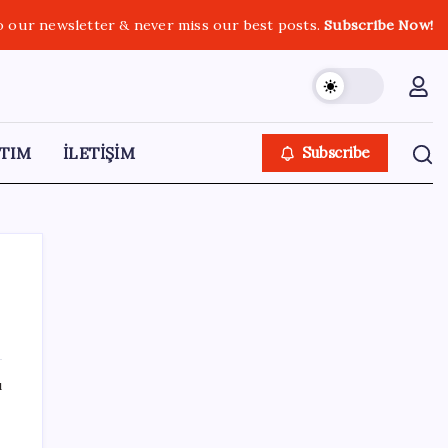
o our newsletter & never miss our best posts.
Subscribe Now!
TIM
İLETİŞİM
Subscribe
SON YAZILAR
ı
Anthropic Kendi Yapay Zeka Çiplerini
Geliştirmek için Ekip Kuruyor