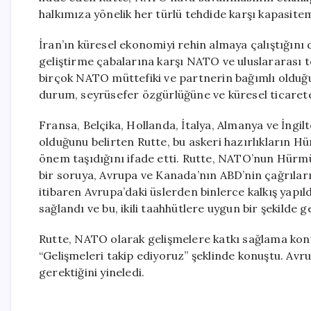
halkımıza yönelik her türlü tehdide karşı kapasite
İran’ın küresel ekonomiyi rehin almaya çalıştığını d
geliştirme çabalarına karşı NATO ve uluslararası to
birçok NATO müttefiki ve partnerin bağımlı olduğu 
durum, seyrüsefer özgürlüğüne ve küresel ticarete 
Fransa, Belçika, Hollanda, İtalya, Almanya ve İngi
olduğunu belirten Rutte, bu askeri hazırlıkların H
önem taşıdığını ifade etti. Rutte, NATO’nun Hürm
bir soruya, Avrupa ve Kanada’nın ABD’nin çağrıların
itibaren Avrupa’daki üslerden binlerce kalkış yapı
sağlandı ve bu, ikili taahhütlere uygun bir şekilde g
Rutte, NATO olarak gelişmelere katkı sağlama konu
“Gelişmeleri takip ediyoruz” şeklinde konuştu. Av
gerektiğini yineledi.