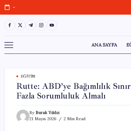
Skip
-
to
content
https://www.facebook.com/
https://twitter.com/
https://t.me/
https://www.instagram.com/
https://youtube.com/
ANA SAYFA
E
EĞITIM
Rutte: ABD’ye Bağımlılık Sınır
Fazla Sorumluluk Almalı
By
Burak Yıldız
21 Mayıs 2026
2 Min Read