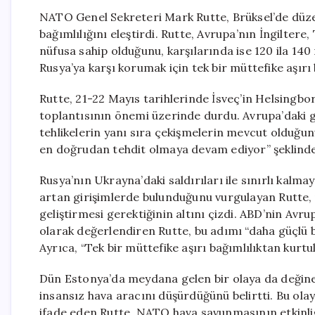
NATO Genel Sekreteri Mark Rutte, Brüksel’de düzen
bağımlılığını eleştirdi. Rutte, Avrupa’nın İngiltere,
nüfusa sahip olduğunu, karşılarında ise 120 ila 14
Rusya’ya karşı korumak için tek bir müttefike aşırı 
Rutte, 21-22 Mayıs tarihlerinde İsveç’in Helsingbo
toplantısının önemi üzerinde durdu. Avrupa’daki 
tehlikelerin yanı sıra çekişmelerin mevcut olduğun
en doğrudan tehdit olmaya devam ediyor” şeklinde
Rusya’nın Ukrayna’daki saldırıları ile sınırlı kalmay
artan girişimlerde bulunduğunu vurgulayan Rutte, üy
geliştirmesi gerektiğinin altını çizdi. ABD’nin Avru
olarak değerlendiren Rutte, bu adımı “daha güçlü 
Ayrıca, “Tek bir müttefike aşırı bağımlılıktan kurtu
Dün Estonya’da meydana gelen bir olaya da değine
insansız hava aracını düşürdüğünü belirtti. Bu ola
ifade eden Rutte, NATO hava savunmasının etkinliği