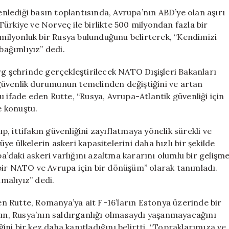
Zorluyor,
lediği basın toplantısında, Avrupa’nın ABD’ye olan aşırı
Avrupa
 Türkiye ve Norveç ile birlikte 500 milyondan fazla bir
Daha
0 milyonluk bir Rusya bulunduğunu belirterek, “Kendimizi
Fazla
bağımlıyız” dedi.
Sorumluluk
Almalı
rg şehrinde gerçekleştirilecek NATO Dışişleri Bakanları
için
güvenlik durumunun temelinden değiştiğini ve artan
u ifade eden Rutte, “Rusya, Avrupa-Atlantik güvenliği için
 konuştu.
ıp, ittifakın güvenliğini zayıflatmaya yönelik sürekli ve
e ülkelerin askeri kapasitelerini daha hızlı bir şekilde
pa’daki askeri varlığını azaltma kararını olumlu bir gelişm
bir NATO ve Avrupa için bir dönüşüm” olarak tanımladı.
lmalıyız” dedi.
n Rutte, Romanya’ya ait F-16’ların Estonya üzerinde bir
yın, Rusya’nın saldırganlığı olmasaydı yaşanmayacağını
ni bir kez daha kanıtladığını belirtti. “Topraklarımıza ve