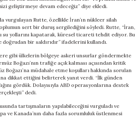
mizi geliştirmeye devam edeceğiz” diye ekledi.
a vurgulayan Rutte, özellikle İran’ın nükleer silah
plumun sert bir duruş sergilediğini söyledi. Rutte, “İran,
su yollarını kapatarak, küresel ticareti tehdit ediyor. Bu
doğrudan bir saldırıdır” ifadelerini kullandı.
ltere gibi ülkelerin bölgeye askeri unsurlar göndermekte
ürmüz Boğazı’nın trafiğe açık kalması açısından kritik
üz Boğazı’na müdahale etme koşulları hakkında sorulan
a dikkat ettiğini belirterek yanıt verdi. “İlk günden
ldığını gördük. Dolayısıyla ABD operasyonlarına destek
erçekleşti” dedi.
sunda tartışmaların yapılabileceğini vurguladı ve
rupa ve Kanada’nın daha fazla sorumluluk üstlenmesi