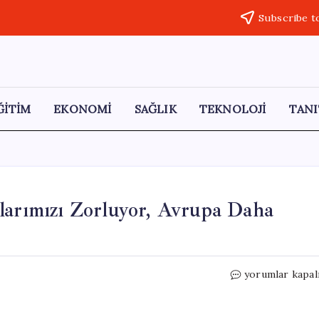
Subscribe t
ĞİTİM
EKONOMİ
SAĞLIK
TEKNOLOJİ
TANI
larımızı Zorluyor, Avrupa Daha
Rutte:
yorumlar kapal
ABD’ye
Bağımlılık
Sınırlarımızı