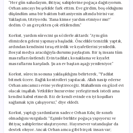
“Her gün sahadayım, ihtiyaç sahiplerine poğaça dağıtıyorum.
Orhan amcayı bu şekilde fark ettim. Eve girdim, boş olduğunu
düşündüm ama bir baktım battaniyenin altında birisi var.
Yaklaştım, titriyordu. ‘Sana kimse yardım etmiyor mu?’
dedim. O an gerçekten çok etkilendim.”
Korkut, yardım sürecini şu sözlerle aktardı: “Aynı gün
elimizden geleni yapmaya başladık. Öncelikle temizlik yaptık,
ardından kendisini tıraş ettirdik ve kıyafetlerini yeniledik.
Sosyal medya aracılığıyla durumu paylaştım. Bir iş insanı tüm
masrafları üstlendi. Evin tadilatı, konaklama ve kıyafet
masraflarını karşıladı. Şu an ev baştan aşağı yenileniyor.”
Korkut, sürecin sonuna yaklaşıldığını belirterek, “Tadilat
bitmek üzere. Sağlık kontrolleri yapılacak. Allah nasip ederse
Orhan amcamızı evine yerleştireceğiz. Mahallenin en güzel evi
olacak inşallah. Yetkililer huzurevine yerleştirmek istedi ama
kendisi kabul etmedi. Biz de kendi evinde en iyi koşulları
sağlamak için çalışıyoruz,” diye ekledi.
Korkut, yaptığı yardımların sadece Orhan Kılıç ile sınırlı
olmadığını vurguladı: “Eşimle birlikte poğaça yapıyoruz ve
ihtiyaç sahiplerine ulaştırıyoruz. Hayırsever vatandaşlar da
destek oluyor. Ancak Orhan amca gibi birçok insan var;