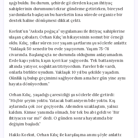
ışığı buldu. Bu durum, şehirde gözlerden kaçan ihtiyaç
sahiplerinin durumunu tekrar gündeme getirirken, bireysel
yardımlarla başlayan bu hareketin kısa sürede organize bir
destek haline dönüşmesi dikkat çekti.
Korkut’un “Askıda poğaça” uygulaması ile ihtiyaç sahiplerine
ulaşan çabaları, Orhan Kılıç’ın hikayesinin somut bir örneği
oldu. Kılıç, yıllar süren zor yaşam şartlarını şu sözlerle anlattı:
“Yaklaşık 50 senedir bu evde yaşıyorum. Yaşım 75-78
civarında. Başlangıçta ne durumda olduğumu anlayamadım.
Evde kapı yoktu, kışın içeri kar yağıyordu. Tek battaniyenin
altında yatıyor, soğuktan titriyordum. Fareler bile vardı,
onlarla birlikte uyudum. Yaklaşık 10 yıl bu şekilde yaşadım.
Günlük iş bulup geçimimi sağlıyordum ama her gün yine aynı
hayata dönüyordum.”
Orhan Kılıç, yaşadığı çaresizliği şu sözlerle dile getirdi:
“Hiçbir şeyim yoktu. Yatacak battaniyem bile yoktu. Kış
aylarında çok zor geçiyordu. Ailemden uzaklaştım, yalnız
kaldım. Kimse yanımda olmadı, bir tek bu abi geldi ve ‘Bir
ihtiyacın var mı?’ dedi. O günden sonra hayatımda bir
değişim başladı.”
Hakkı Korkut, Orhan Kılıç ile karşılaşma anını şöyle anlattı: