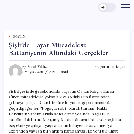
Skip
to
content
EĞITIM
Şişli’de Hayat Mücadelesi:
Battaniyenin Altındaki Gerçekler
Şişli’de
By
Burak Yıldız
yorumlar kapalı
Hayat
1 Mayıs 2026
2 Min Read
Mücadelesi:
Battaniyenin
Altındaki
Şişli ilçesinde gecekonduda yaşayan Orhan Kılıç, yıllarca
Gerçekler
süren mücadeleyle yoksulluk ve zorlukların üstesinden
için
gelmeye çalıştı. Uzun bir süre boyunca çöpler arasında
geçirdiği günler, “Poğaçacı abi” olarak tanınan Hakkı
Korkut’un yardımlarıyla sona erme yolunda. Saçları ve
sakalları birbirine karışmış, kapısı olmayan bir evde soğukla
baş etmeye çalışan yaşlı adamın hikayesi, sosyal medya
üzerinden yayılan bir yardım kampanyası ile yeni bir umut