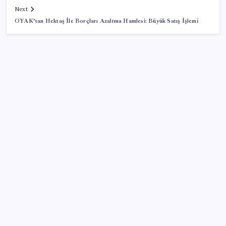
Next
OYAK’tan Hektaş İle Borçları Azaltma Hamlesi: Büyük Satış İşlemi
SON YAZILAR
10 milyarlık borç hal esnafını vurdu
Cezaevlerinde iğne atsan yere düşmez
VakıfBank ikinci çeyrekte 16,7 milyar TL net kâr elde
etti
Resmi Gazete’de bugün (08.08.2026)