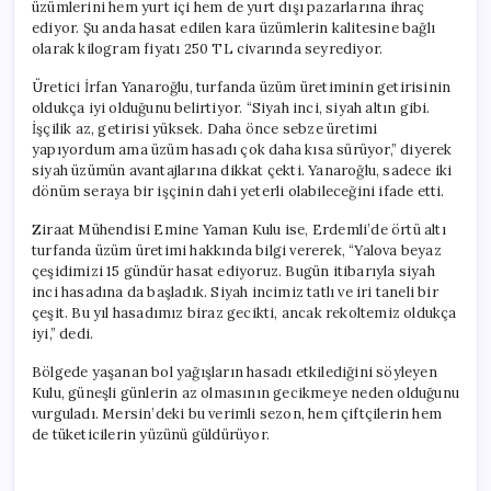
üzümlerini hem yurt içi hem de yurt dışı pazarlarına ihraç
ediyor. Şu anda hasat edilen kara üzümlerin kalitesine bağlı
olarak kilogram fiyatı 250 TL civarında seyrediyor.
Üretici İrfan Yanaroğlu, turfanda üzüm üretiminin getirisinin
oldukça iyi olduğunu belirtiyor. “Siyah inci, siyah altın gibi.
İşçilik az, getirisi yüksek. Daha önce sebze üretimi
yapıyordum ama üzüm hasadı çok daha kısa sürüyor,” diyerek
siyah üzümün avantajlarına dikkat çekti. Yanaroğlu, sadece iki
dönüm seraya bir işçinin dahi yeterli olabileceğini ifade etti.
Ziraat Mühendisi Emine Yaman Kulu ise, Erdemli’de örtü altı
turfanda üzüm üretimi hakkında bilgi vererek, “Yalova beyaz
çeşidimizi 15 gündür hasat ediyoruz. Bugün itibarıyla siyah
inci hasadına da başladık. Siyah incimiz tatlı ve iri taneli bir
çeşit. Bu yıl hasadımız biraz gecikti, ancak rekoltemiz oldukça
iyi,” dedi.
Bölgede yaşanan bol yağışların hasadı etkilediğini söyleyen
Kulu, güneşli günlerin az olmasının gecikmeye neden olduğunu
vurguladı. Mersin’deki bu verimli sezon, hem çiftçilerin hem
de tüketicilerin yüzünü güldürüyor.