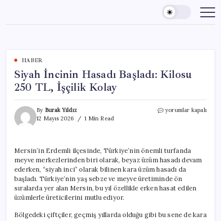
Skip
to
content
HABER
Siyah İncinin Hasadı Başladı: Kilosu
250 TL, İşçilik Kolay
Siyah
By
Burak Yıldız
yorumlar kapalı
İncinin
12 Mayıs 2026
1 Min Read
Hasadı
Başladı:
Kilosu
Mersin’in Erdemli ilçesinde, Türkiye’nin önemli turfanda
250
meyve merkezlerinden biri olarak, beyaz üzüm hasadı devam
TL,
İşçilik
ederken, “siyah inci” olarak bilinen kara üzüm hasadı da
Kolay
başladı. Türkiye’nin yaş sebze ve meyve üretiminde ön
için
sıralarda yer alan Mersin, bu yıl özellikle erken hasat edilen
üzümlerle üreticilerini mutlu ediyor.
Bölgedeki çiftçiler, geçmiş yıllarda olduğu gibi bu sene de kara