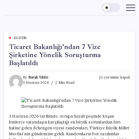
Skip
to
content
EĞITIM
Ticaret Bakanlığı’ndan 7 Vize
Şirketine Yönelik Soruşturma
Başlatıldı
Ticaret
By
Burak Yıldız
yorumlar kapalı
Bakanlığı’ndan
3 Haziran 2026
2 Min Read
7
Vize
Şirketine
Yönelik
Soruşturma
Başlatıldı
3 Haziran 2026 tarihinde, Avrupa hayali peşinde koşan
için
binlerce vatandaşın karşılaştığı en büyük sorunlardan biri
haline gelen Schengen vizesi randevuları, Türkiye Büyük Millet
Meclisi’nin gündemine geldi. Randevuların bot yazılımlar