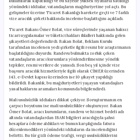
kullanılarak kapatıldığı ve bu sayede yüksek fiyatlarla satıldığı
yönündeki iddialar, vatandaşların mağduriyetine yol açtı. Bu
gelişmeler üzerine Ticaret Bakanlığı harekete geçti ve 7 farklı
vize aracılık şirketi hakkında inceleme başlattığını açıkladı.
Ticaret Bakanı Ömer Bolat, vize süreçlerinde yaşanan haksız
ticari uygulamalar ve tüketici hakları ihlalleri hakkında gelen
şikayetleri değerlendirdi. Bakan Bolat, Reklam Kurulu
tarafından incelenen yedi şirketle ilgili resmi bir araştırmanın
başlatıldığını duyurdu. Randevu bulmakta zorluk çeken
vatandaşların aracı kurumlara yönlendirilmesine yönelik
tepkiler, resmi verilere de yansıdı. Son beş yıl içinde vize
başvuru aracılık hizmetleriyle ilgili olarak CİMER üzerinden
143, e-Devlet kapısı üzerinden ise 10 şikayet yapıldığı
bildirildi. Bakanlık, bu mağduriyetleri yaşayan vatandaşları
yasal haklarını aramaları konusunda bilgilendirdi.
Mali usulsüzlük iddiaları dikkat çekiyor. Soruşturmanın en
çarpıcı boyutunu ise mali usulsüzlükler oluşturuyor. Bakan
Ömer Bolat, aracı kurumların, randevu ve hizmet bedeli adı
altında vatandaşlardan IBAN bilgileri aracılığıyla şahsi
hesaplara ödeme aldıkları ve bunun karşılığında fatura
düzenlemedikleri yönündeki iddiaların da incelendiğini
belirtti. Bu tür gizli ödeme trafiği, vergi usulsüzlüklerini