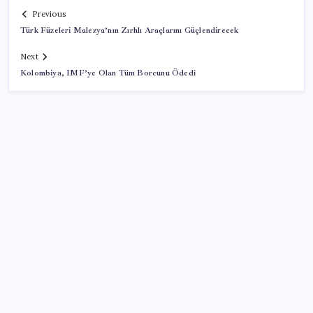
Previous
Türk Füzeleri Malezya’nın Zırhlı Araçlarını Güçlendirecek
Next
Kolombiya, IMF’ye Olan Tüm Borcunu Ödedi
SON YAZILAR
Süleyman Soylu’nun ‘Murat Karayılan’ açıklaması
yeniden gündem oldu: ‘Yakalayıp bin parçaya
bölmezsek bu millet yüzümüze tükürsün’
Anthropic Kendi Yapay Zeka Çiplerini Geliştirmek