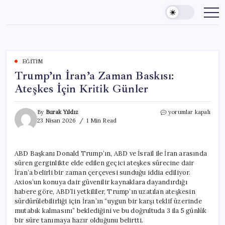
Skip
to
content
EĞITIM
Trump’ın İran’a Zaman Baskısı:
Ateşkes İçin Kritik Günler
Trump’ın
By
Burak Yıldız
yorumlar kapalı
İran’a
23 Nisan 2026
1 Min Read
Zaman
Baskısı:
Ateşkes
ABD Başkanı Donald Trump’ın, ABD ve İsrail ile İran arasında
İçin
süren gerginlikte elde edilen geçici ateşkes sürecine dair
Kritik
Günler
İran’a belirli bir zaman çerçevesi sunduğu iddia ediliyor.
için
Axios’un konuya dair güvenilir kaynaklara dayandırdığı
habere göre, ABD’li yetkililer, Trump’ın uzatılan ateşkesin
sürdürülebilirliği için İran’ın “uygun bir karşı teklif üzerinde
mutabık kalmasını” beklediğini ve bu doğrultuda 3 ila 5 günlük
bir süre tanımaya hazır olduğunu belirtti.