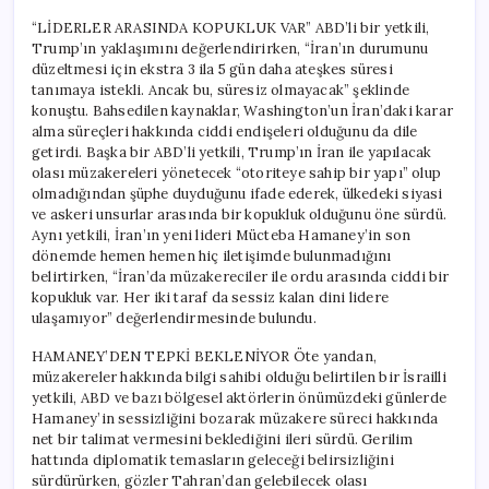
“LİDERLER ARASINDA KOPUKLUK VAR” ABD’li bir yetkili,
Trump’ın yaklaşımını değerlendirirken, “İran’ın durumunu
düzeltmesi için ekstra 3 ila 5 gün daha ateşkes süresi
tanımaya istekli. Ancak bu, süresiz olmayacak” şeklinde
konuştu. Bahsedilen kaynaklar, Washington’un İran’daki karar
alma süreçleri hakkında ciddi endişeleri olduğunu da dile
getirdi. Başka bir ABD’li yetkili, Trump’ın İran ile yapılacak
olası müzakereleri yönetecek “otoriteye sahip bir yapı” olup
olmadığından şüphe duyduğunu ifade ederek, ülkedeki siyasi
ve askeri unsurlar arasında bir kopukluk olduğunu öne sürdü.
Aynı yetkili, İran’ın yeni lideri Mücteba Hamaney’in son
dönemde hemen hemen hiç iletişimde bulunmadığını
belirtirken, “İran’da müzakereciler ile ordu arasında ciddi bir
kopukluk var. Her iki taraf da sessiz kalan dini lidere
ulaşamıyor” değerlendirmesinde bulundu.
HAMANEY’DEN TEPKİ BEKLENİYOR Öte yandan,
müzakereler hakkında bilgi sahibi olduğu belirtilen bir İsrailli
yetkili, ABD ve bazı bölgesel aktörlerin önümüzdeki günlerde
Hamaney’in sessizliğini bozarak müzakere süreci hakkında
net bir talimat vermesini beklediğini ileri sürdü. Gerilim
hattında diplomatik temasların geleceği belirsizliğini
sürdürürken, gözler Tahran’dan gelebilecek olası