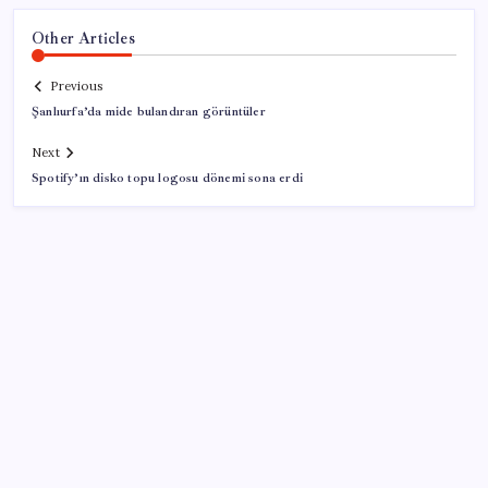
Other Articles
Previous
Şanlıurfa’da mide bulandıran görüntüler
Next
Spotify’ın disko topu logosu dönemi sona erdi
SON YAZILAR
10 milyarlık borç hal esnafını vurdu