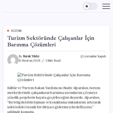
Skip
to
content
EĞITIM
Turizm Sektöründe Çalışanlar İçin
Barınma Çözümleri
Turizm
By
Burak Yıldız
yorumlar kapalı
Sektöründe
11 Haziran 2026
1 Min Read
Çalışanlar
İçin
Barınma
Çözümleri
için
Kültür ve Turizm Bakan Yardımcısı Nadir Alparslan, turizm
merkezlerinde çalışanların barınma sorunlarını çözmeye
yönelik projelerin hayata geçirileceğini duyurdu. Alparslan,
“Bu bölgelerdeki lojman ve konaklama imkanlarını artırarak
sektördeki önemli bir ihtiyacı gidermeyi hedefliyoruz”
şeklinde konuştu.