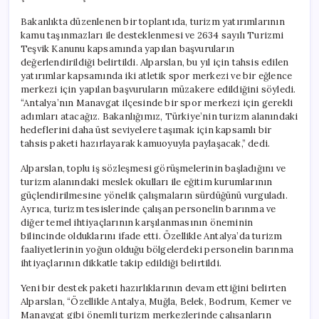
Bakanlıkta düzenlenen bir toplantıda, turizm yatırımlarının
kamu taşınmazları ile desteklenmesi ve 2634 sayılı Turizmi
Teşvik Kanunu kapsamında yapılan başvuruların
değerlendirildiği belirtildi. Alparslan, bu yıl için tahsis edilen
yatırımlar kapsamında iki atletik spor merkezi ve bir eğlence
merkezi için yapılan başvuruların müzakere edildiğini söyledi.
“Antalya’nın Manavgat ilçesinde bir spor merkezi için gerekli
adımları atacağız. Bakanlığımız, Türkiye’nin turizm alanındaki
hedeflerini daha üst seviyelere taşımak için kapsamlı bir
tahsis paketi hazırlayarak kamuoyuyla paylaşacak,” dedi.
Alparslan, toplu iş sözleşmesi görüşmelerinin başladığını ve
turizm alanındaki meslek okulları ile eğitim kurumlarının
güçlendirilmesine yönelik çalışmaların sürdüğünü vurguladı.
Ayrıca, turizm tesislerinde çalışan personelin barınma ve
diğer temel ihtiyaçlarının karşılanmasının öneminin
bilincinde olduklarını ifade etti. Özellikle Antalya’da turizm
faaliyetlerinin yoğun olduğu bölgelerdeki personelin barınma
ihtiyaçlarının dikkatle takip edildiği belirtildi.
Yeni bir destek paketi hazırlıklarının devam ettiğini belirten
Alparslan, “Özellikle Antalya, Muğla, Belek, Bodrum, Kemer ve
Manavgat gibi önemli turizm merkezlerinde çalışanların