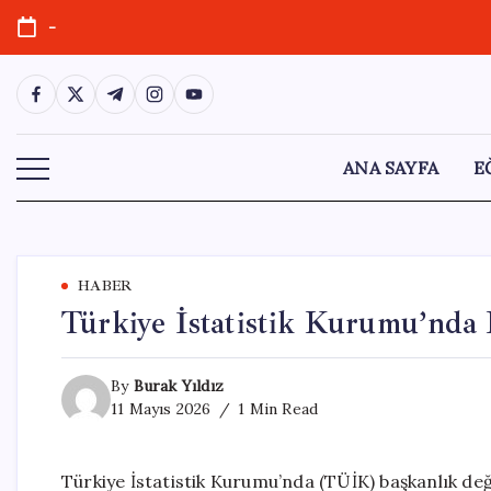
Skip
-
to
content
https://www.facebook.com/
https://twitter.com/
https://t.me/
https://www.instagram.com/
https://youtube.com/
ANA SAYFA
E
HABER
Türkiye İstatistik Kurumu’nda 
By
Burak Yıldız
11 Mayıs 2026
1 Min Read
Türkiye İstatistik Kurumu’nda (TÜİK) başkanlık değ