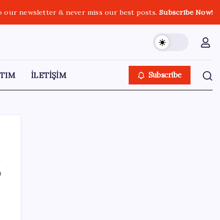
o our newsletter & never miss our best posts.
Subscribe Now!
TIM
İLETİŞİM
Subscribe
ı
SON YAZILAR
Katlanabilir telefonda incelik yarışı kızıştı:
HONOR Magic V6 Türkiye’de