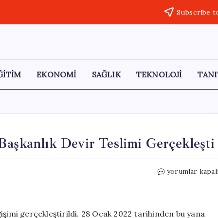
Subscribe t
ĞİTİM
EKONOMİ
SAĞLIK
TEKNOLOJİ
TANI
Başkanlık Devir Teslimi Gerçekleşti
Türkiye
yorumlar kapal
İstatistik
Kurumu’nda
Başkanlık
Devir
işimi gerçekleştirildi. 28 Ocak 2022 tarihinden bu yana