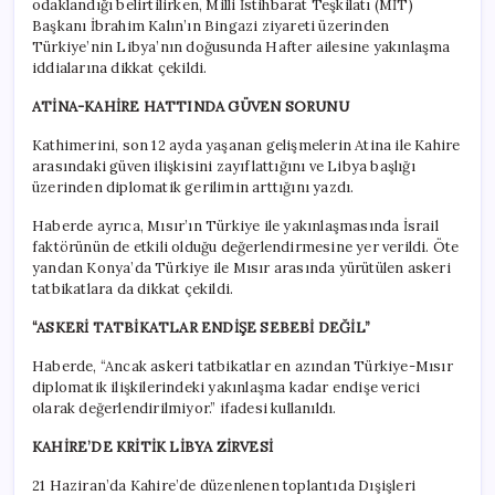
odaklandığı belirtilirken, Milli İstihbarat Teşkilatı (MİT)
Başkanı İbrahim Kalın’ın Bingazi ziyareti üzerinden
Türkiye’nin Libya’nın doğusunda Hafter ailesine yakınlaşma
iddialarına dikkat çekildi.
ATİNA-KAHİRE HATTINDA GÜVEN SORUNU
Kathimerini, son 12 ayda yaşanan gelişmelerin Atina ile Kahire
arasındaki güven ilişkisini zayıflattığını ve Libya başlığı
üzerinden diplomatik gerilimin arttığını yazdı.
Haberde ayrıca, Mısır’ın Türkiye ile yakınlaşmasında İsrail
faktörünün de etkili olduğu değerlendirmesine yer verildi. Öte
yandan Konya’da Türkiye ile Mısır arasında yürütülen askeri
tatbikatlara da dikkat çekildi.
“ASKERİ TATBİKATLAR ENDİŞE SEBEBİ DEĞİL”
Haberde, “Ancak askeri tatbikatlar en azından Türkiye-Mısır
diplomatik ilişkilerindeki yakınlaşma kadar endişe verici
olarak değerlendirilmiyor.” ifadesi kullanıldı.
KAHİRE’DE KRİTİK LİBYA ZİRVESİ
21 Haziran’da Kahire’de düzenlenen toplantıda Dışişleri