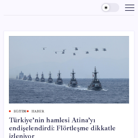
Skip
to
content
EĞITIM
HABER
Türkiye’nin hamlesi Atina’yı
endişelendirdi: Flörtleşme dikkatle
izleniyor