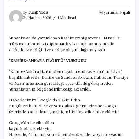
Türkiye’nin
By
Burak Yıldız
yorumlar kapalı
hamlesi
24 Haziran 2026
1 Min Read
Atina’yı
endişelendirdi:
Flörtleşme
Yunanistan’da yayımlanan Kathimerini gazetesi, Mısır ile
dikkatle
Türkiye arasındaki diplomatik yakınlaşmanın Atina’da
izleniyor
için
dikkatle izlendiğini ve endişe oluşturduğunu yazdı.
“KAHİRE-ANKARA FLÖRTÜ” VURGUSU
“Kahire-Ankara flörtünden duyulan endişe: Atina’nın tavrı”
başlıklı haberde, Kahire’de Suudi Arabistan, Pakistan, Türkiye
ve Mısır arasında gerçekleştirilen dörtlü görüşmeden
Yunanistan’ın bilgilendirilmediği aktarıldı.
Haberlerimizi Google’da Takip Edin
En güncel haberlere ve son dakika gelişmelerine Google
üzerinden anında ulaşmak için bizi favorilerinize ekleyin.
Google’da tercih edilen
kaynak olarak ekleyin
Haberde, Atina’nın son dönemde özellikle Libya dosyasına