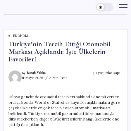
Skip
to
content
EKONOMI
Türkiye’nin Tercih Ettiği Otomobil
Markası Açıklandı: İşte Ülkelerin
Favorileri
Türkiye’nin
By
Burak Yıldız
yorumlar kapalı
Tercih
11 Mayıs 2026
2 Min Read
Ettiği
Otomobil
Markası
Dünya genelinde otomobil tercihleri hakkında önemli veriler
Açıklandı:
ortaya kondu. World of Statistics kaynaklı açıklamalara göre,
İşte
Ülkelerin
çeşitli ülkelerde en çok tercih edilen otomobil markaları
Favorileri
belirlendi. Türkiye, otomobil pazarındaki lider markasıyla
için
dikkat çekerken, diğer büyük üreticilerin hangi ülkelerde öne
çıktığı da açıklandı.