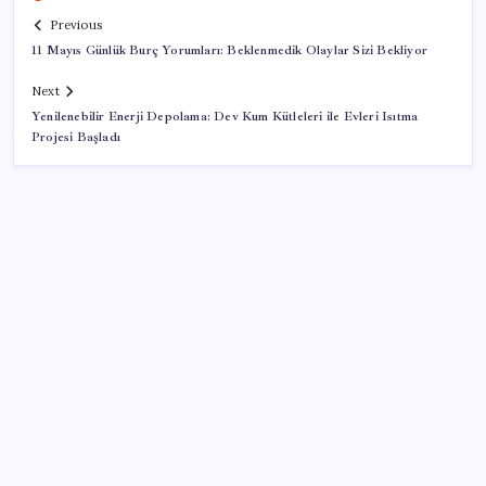
Previous
11 Mayıs Günlük Burç Yorumları: Beklenmedik Olaylar Sizi Bekliyor
Next
Yenilenebilir Enerji Depolama: Dev Kum Kütleleri ile Evleri Isıtma
Projesi Başladı
SON YAZILAR
Anthropic Kendi Yapay Zeka Çiplerini Geliştirmek
için Ekip Kuruyor
Çin, 2 hiperspektral görüntüleme uydusunu denizden