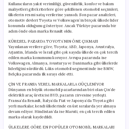
Kullanıcıların yakıt verimliliği, güvenilirlik, konfor ve bakım
maliyetleri gibi kriterlere göre şekillenen otomobil seçimleri,
ülkelerin resmi satış verilerine yansıdı. Son pazar analizleri,
otomotiv devleri Toyota ve Volkswagen’in birçok ülkede lider
konumda olduğunu gösteriyor. Ancak Türkiye pazarında bir
adım önde olan marka Renault oldu.
KÜRESEL PAZARDA TOYOTA’NIN ÖNE ÇIKMASI
Yayınlanan verilere göre, Toyota; ABD, Japonya, Avustralya,
Arjantin, İrlanda ve İsrail gibi çok sayıda ülkede en çok tercih
edilen marka konumunu koruyor. Avrupa pazarında ise
Volkswagen, Almanya, Avusturya ve Danimarka gibi ülkelerde
liderliğini sürdürdü. Lüks otomobil segmentinde ise BMW,
Belçika pazarında ilk sırayı elde etti.
ÇİN VE FRANSA YEREL MARKALARLA GÜÇLENİYOR
Dünyanın en büyük otomobil pazarlarından biri olan Çin’de
elektrikli araç üreticisi BYD, pazarın zirvesine yerleşti.
Fransa’da Renault, İtalya’da Fiat ve Japonya’da Toyota gibi
yerli markalar, kendi ülkelerinde en üst sıralarda yer almaya
devam ediyor. Hindistan’da ise Maruti, en çok tercih edilen
marka olarak kaydedildi.
ÜLKELERE GÖRE EN POPÜLER OTOMOBİL MARKALARI