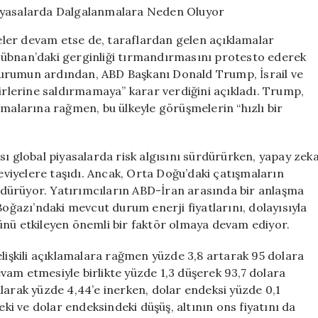
Riskler
Piyasalarda
ler devam etse de, taraflardan gelen açıklamalar
Dalgalanmalara
in Lübnan’daki gerginliği tırmandırmasını protesto ederek
Neden
u durumun ardından, ABD Başkanı Donald Trump, İsrail ve
Oluyor
için
birlerine saldırmamaya” karar verdiğini açıkladı. Trump,
amalarına rağmen, bu ülkeyle görüşmelerin “hızlı bir
sı global piyasalarda risk algısını sürdürürken, yapay zek
seviyelere taşıdı. Ancak, Orta Doğu’daki çatışmaların
dürüyor. Yatırımcıların ABD-İran arasında bir anlaşma
ğazı’ndaki mevcut durum enerji fiyatlarını, dolayısıyla
ünü etkileyen önemli bir faktör olmaya devam ediyor.
elişkili açıklamalara rağmen yüzde 3,8 artarak 95 dolara
vam etmesiyle birlikte yüzde 1,3 düşerek 93,7 dolara
azalarak yüzde 4,44’e inerken, dolar endeksi yüzde 0,1
eki ve dolar endeksindeki düşüş, altının ons fiyatını da