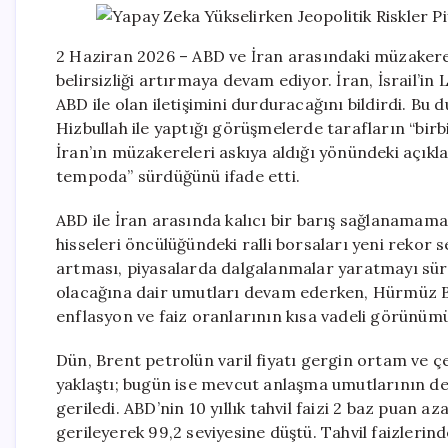
2 Haziran 2026 – ABD ve İran arasındaki müzakere
belirsizliği artırmaya devam ediyor. İran, İsrail’
ABD ile olan iletişimini durduracağını bildirdi. B
Hizbullah ile yaptığı görüşmelerde tarafların “bir
İran’ın müzakereleri askıya aldığı yönündeki açıkl
tempoda” sürdüğünü ifade etti.
ABD ile İran arasında kalıcı bir barış sağlanamama
hisseleri öncülüğündeki ralli borsaları yeni rekor 
artması, piyasalarda dalgalanmalar yaratmayı sür
olacağına dair umutları devam ederken, Hürmüz Bo
enflasyon ve faiz oranlarının kısa vadeli görünüm
Dün, Brent petrolün varil fiyatı gergin ortam ve ç
yaklaştı; bugün ise mevcut anlaşma umutlarının de
geriledi. ABD’nin 10 yıllık tahvil faizi 2 baz puan 
gerileyerek 99,2 seviyesine düştü. Tahvil faizlerind