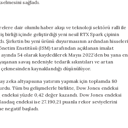
kselmesini sağladı.
ere dair olumlu haber akışı ve teknoloji sektörü ralli ile
iş birliği içinde geliştirdiği yeni nesil RTX Spark çipinin
rdı. Şirketin bu yeni ürünü duyurmasının ardından hisseler
önetim Enstitüsü (ISM) tarafından açıklanan imalat
s ayında 54 olarak kaydedilerek Mayıs 2022’den bu yana en
e yaşanan savaş nedeniyle tedarik sıkıntıları ve artan
ne çekmesinden kaynaklandığı düşünülüyor.
pay zeka altyapısına yatırım yapmak için toplamda 80
yurdu. Tüm bu gelişmelerle birlikte, Dow Jones endeksi
q endeksi yüzde 0,42 değer kazandı. Dow Jones endeksi
Nasdaq endeksi ise 27.190,21 puanla rekor seviyelerini
e negatif başladı.