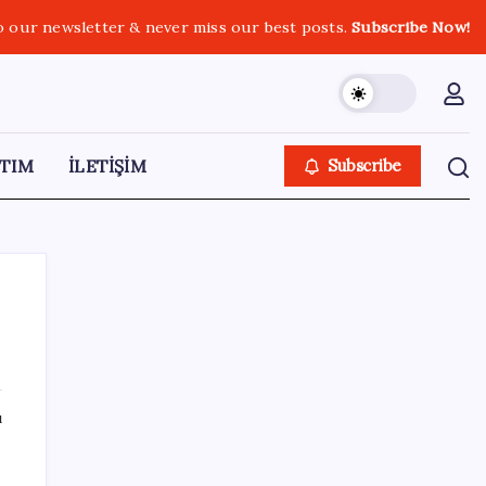
o our newsletter & never miss our best posts.
Subscribe Now!
TIM
İLETİŞİM
Subscribe
SON YAZILAR
ı
Airbnb, ürün geliştirme süreçlerinde yapay
zekayı kullanıyor