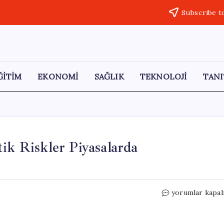
Subscribe t
ĞİTİM
EKONOMİ
SAĞLIK
TEKNOLOJİ
TANI
ik Riskler Piyasalarda
Yapay
yorumlar kapal
Zeka
Yükselirken
Jeopolitik