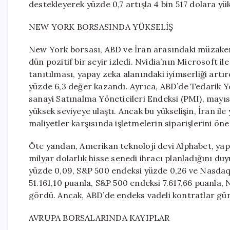
destekleyerek yüzde 0,7 artışla 4 bin 517 dolara yü
NEW YORK BORSASINDA YÜKSELİŞ
New York borsası, ABD ve İran arasındaki müzakerel
dün pozitif bir seyir izledi. Nvidia’nın Microsoft ile 
tanıtılması, yapay zeka alanındaki iyimserliği artı
yüzde 6,3 değer kazandı. Ayrıca, ABD’de Tedarik Y
sanayi Satınalma Yöneticileri Endeksi (PMI), mayı
yüksek seviyeye ulaştı. Ancak bu yükselişin, İran il
maliyetler karşısında işletmelerin siparişlerini ö
Öte yandan, Amerikan teknoloji devi Alphabet, ya
milyar dolarlık hisse senedi ihracı planladığını du
yüzde 0,09, S&P 500 endeksi yüzde 0,26 ve Nasda
51.161,10 puanla, S&P 500 endeksi 7.617,66 puanla, 
gördü. Ancak, ABD’de endeks vadeli kontratlar gün
AVRUPA BORSALARINDA KAYIPLAR