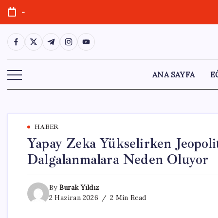
Skip
-
to
content
https://www.facebook.com/
https://twitter.com/
https://t.me/
https://www.instagram.com/
https://youtube.com/
ANA SAYFA
E
HABER
Yapay Zeka Yükselirken Jeopolit
Dalgalanmalara Neden Oluyor
By
Burak Yıldız
2 Haziran 2026
2 Min Read