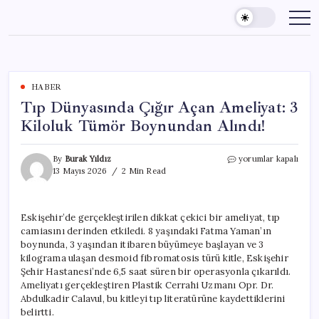
Skip
to
content
HABER
Tıp Dünyasında Çığır Açan Ameliyat: 3
Kiloluk Tümör Boynundan Alındı!
Tıp
By
Burak Yıldız
yorumlar kapalı
Dünyasında
13 Mayıs 2026
2 Min Read
Çığır
Açan
Ameliyat:
Eskişehir’de gerçekleştirilen dikkat çekici bir ameliyat, tıp
3
camiasını derinden etkiledi. 8 yaşındaki Fatma Yaman’ın
Kiloluk
Tümör
boynunda, 3 yaşından itibaren büyümeye başlayan ve 3
Boynundan
kilograma ulaşan desmoid fibromatosis türü kitle, Eskişehir
Alındı!
Şehir Hastanesi’nde 6,5 saat süren bir operasyonla çıkarıldı.
için
Ameliyatı gerçekleştiren Plastik Cerrahi Uzmanı Opr. Dr.
Abdulkadir Calavul, bu kitleyi tıp literatürüne kaydettiklerini
belirtti.