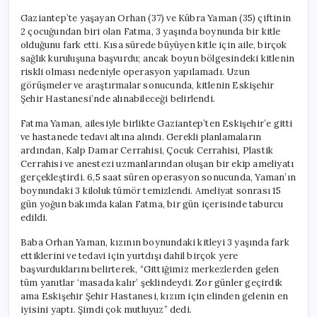
Gaziantep’te yaşayan Orhan (37) ve Kübra Yaman (35) çiftinin
2 çocuğundan biri olan Fatma, 3 yaşında boynunda bir kitle
olduğunu fark etti. Kısa sürede büyüyen kitle için aile, birçok
sağlık kuruluşuna başvurdu; ancak boyun bölgesindeki kitlenin
riskli olması nedeniyle operasyon yapılamadı. Uzun
görüşmeler ve araştırmalar sonucunda, kitlenin Eskişehir
Şehir Hastanesi’nde alınabileceği belirlendi.
Fatma Yaman, ailesiyle birlikte Gaziantep’ten Eskişehir’e gitti
ve hastanede tedavi altına alındı. Gerekli planlamaların
ardından, Kalp Damar Cerrahisi, Çocuk Cerrahisi, Plastik
Cerrahisi ve anestezi uzmanlarından oluşan bir ekip ameliyatı
gerçekleştirdi. 6,5 saat süren operasyon sonucunda, Yaman’ın
boynundaki 3 kiloluk tümör temizlendi. Ameliyat sonrası 15
gün yoğun bakımda kalan Fatma, bir gün içerisinde taburcu
edildi.
Baba Orhan Yaman, kızının boynundaki kitleyi 3 yaşında fark
ettiklerini ve tedavi için yurtdışı dahil birçok yere
başvurduklarını belirterek, “Gittiğimiz merkezlerden gelen
tüm yanıtlar ‘masada kalır’ şeklindeydi. Zor günler geçirdik
ama Eskişehir Şehir Hastanesi, kızım için elinden gelenin en
iyisini yaptı. Şimdi çok mutluyuz” dedi.