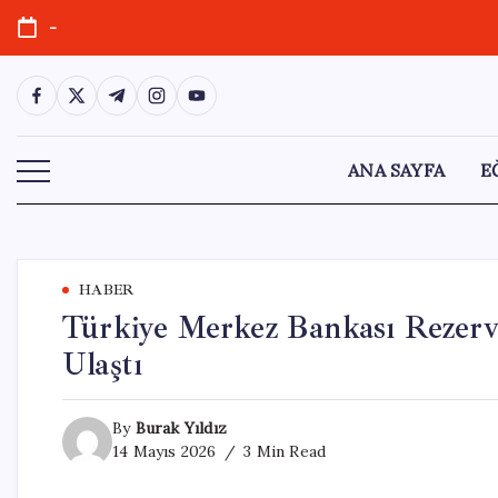
Skip
-
to
content
https://www.facebook.com/
https://twitter.com/
https://t.me/
https://www.instagram.com/
https://youtube.com/
ANA SAYFA
E
HABER
Türkiye Merkez Bankası Rezervl
Ulaştı
By
Burak Yıldız
14 Mayıs 2026
3 Min Read