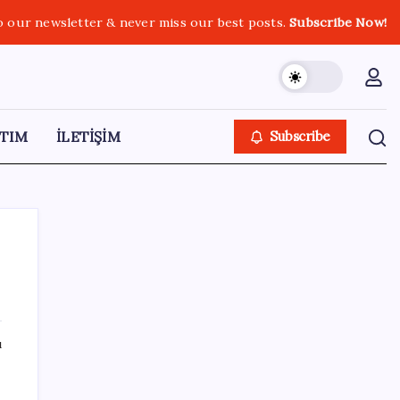
o our newsletter & never miss our best posts.
Subscribe Now!
TIM
İLETİŞİM
Subscribe
SON YAZILAR
ı
Anthropic Kendi Yapay Zeka Çiplerini
Geliştirmek için Ekip Kuruyor