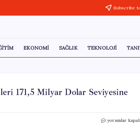
Subscribe t
ĞİTİM
EKONOMİ
SAĞLIK
TEKNOLOJİ
TANI
eri 171,5 Milyar Dolar Seviyesine
Türkiye
yorumlar kapal
Merkez
Bankası
Rezervleri