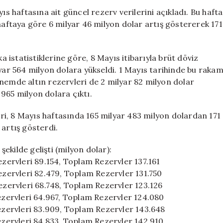
171,5
 haftasına ait güncel rezerv verilerini açıkladı. Bu hafta
Milyar
 haftaya göre 6 milyar 46 milyon dolar artış göstererek 171
Dolar
Seviyesine
Ulaştı
istatistiklerine göre, 8 Mayıs itibarıyla brüt döviz
için
lyar 564 milyon dolara yükseldi. 1 Mayıs tarihinde bu raka
nemde altın rezervleri de 2 milyar 82 milyon dolar
965 milyon dolara çıktı.
i, 8 Mayıs haftasında 165 milyar 483 milyon dolardan 171
 artış gösterdi.
ekilde gelişti (milyon dolar):
ezervleri 89.154, Toplam Rezervler 137.161
Rezervleri 82.479, Toplam Rezervler 131.750
Rezervleri 68.748, Toplam Rezervler 123.126
Rezervleri 64.967, Toplam Rezervler 124.080
Rezervleri 83.909, Toplam Rezervler 143.648
Rezervleri 84.833, Toplam Rezervler 142.910